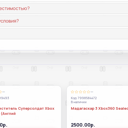
вместимостью?
условия?
—
—
289493
Код: 7998584472
В наличии
мститель Суперсолдат Xbox
Мадагаскар 3 Xbox360 Sealed
 (Англий
0р.
2500.00р.