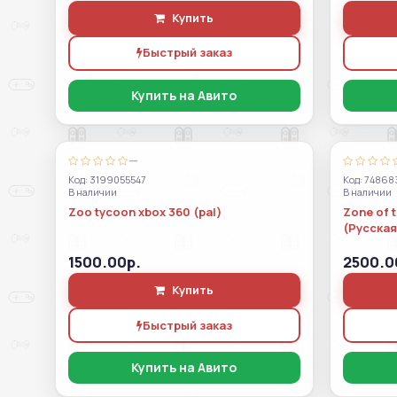
Купить
Быстрый заказ
Купить на Авито
—
Код: 3199055547
Код: 74868
В наличии
В наличии
Zoo tycoon xbox 360 (pal)
Zone of t
(Русская
1500.00р.
2500.0
Купить
Быстрый заказ
Купить на Авито