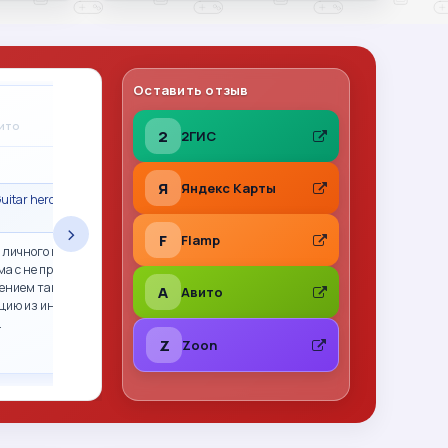
Оставить отзыв
Владимир Леонов
A
вито
31.07.2026
на Авито
2
2ГИС
★
★
★
★
★
Я
Яндекс Карты
uitar hero гитара
Сделка состоялась · Call of Duty 2: Big Red
One PS2 (sles-53415) (Англ
›
F
Flamp
 личного пользования,
Все отлично. Фото перед отправкой, хорошо
ма с не прошитым xbox
упаковано. Рекомендую
ением так и не смогли.
A
Авито
цию из интернета,
…
Z
Zoon