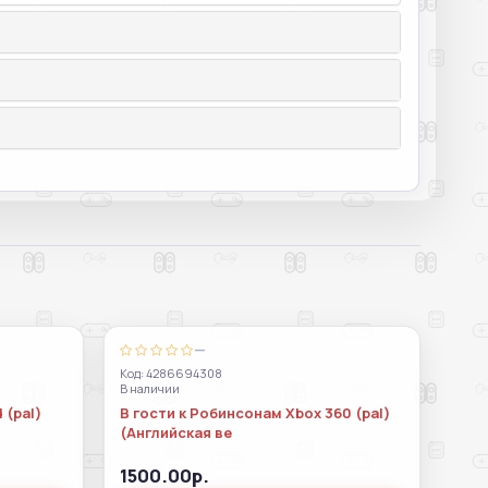
—
Код: 4286694308
В наличии
 (pal)
В гости к Робинсонам Xbox 360 (pal)
(Английская ве
1500.00р.