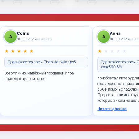
Coins
Анна
A
A
06.08.2026
на Авито
06.08.2026
на А
★
★
★
★
★
★
★
★
★
★
Сделка состоялась · The outer wilds ps5
Сделка состоялась · G
xbox360 Б/У
Все отлично, надёжный продавец! Игра
приобретал гитару для
пришла в лучшем виде!!
оказалась не совмести
360e, помочь с подключ
Предоставили инструк
которую я и сам нашел
Читать дальше