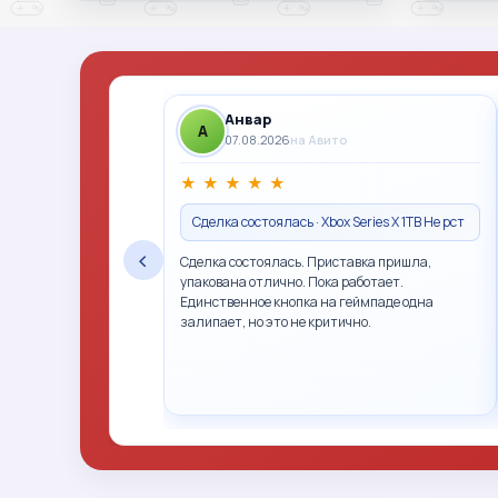
Анвар
A
07.08.2026
на Авито
★
★
★
★
★
Сделка состоялась · Xbox Series X 1TB Не рст
‹
Сделка состоялась. Приставка пришла,
упакована отлично. Пока работает.
Единственное кнопка на геймпаде одна
залипает, но это не критично.