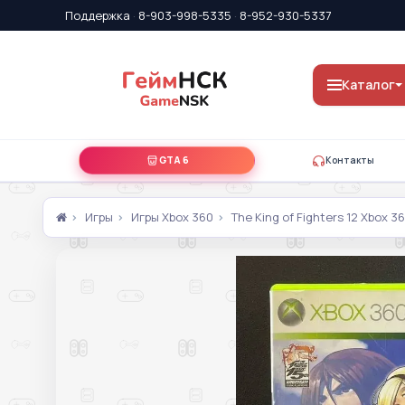
Поддержка
·
8-903-998-5335
·
8-952-930-5337
Каталог
GTA 6
Контакты
Игры
Игры Xbox 360
The King of Fighters 12 Xbox 