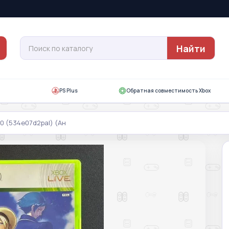
Найти
PS Plus
Обратная совместимость Xbox
360 (534е07d2pal) (Ан