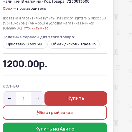
Наличие:
В наличии
· Код Товара:
7230813600
Xbox
— производитель
Доставка и гарантия на Купить The King of Fighters 12 Xbox 360
(534е07d2pal) (Ан — общие условия магазина Геймнск
(GameNSK).
Уточнить у нас
.
Полезные сервисы для этого товара:
Приставки: Xbox 360
Обмен дисков и Trade-In
1200.00р.
КОЛ-ВО
−
+
Купить
Быстрый заказ
Купить на Авито