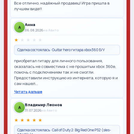
Все отлично, надёжный продавец! Игра пришла в
лучшем виде!!
Анна
A
06.08.2026
на Авито
★
★
★
★
★
Сделка состоялась · Guitar hero гитара xbox360 Б/У
приобретал гитару для личного пользования,
оказалась не совместима с не прошитым xbox 360e,
помочь с подключением так и не смогли.
Предоставили инструкцию из интернета, которую я и
сам нашел…
Читать дальше
Владимир Леонов
A
31.07.2026
на Авито
★
★
★
★
★
Сделка состоялась · Call of Duty 2: Big Red One PS2 (sles-