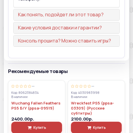
Как понять, подойдет ли этот товар?
Какие условия доставки и гарантии?
Консоль прошита? Можно ставить игры?
Рекомендуемые товары
—
—
Код: 8062384834
Код: 4030983998
В наличии
В наличии
Wuchang Fallen Feathers
Wreckfest PS5 (ppsa-
PS5 Б/У (ppsa-09519)
03309) (Русские
субтитры)
2400.00р.
2100.00р.
Купить
Купить