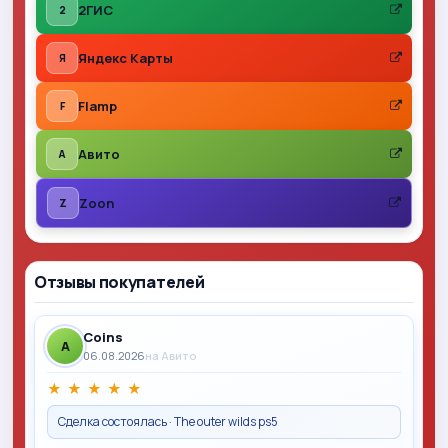
2ГИС
2
Яндекс Карты
Я
Flamp
F
Авито
A
Zoon
Z
Отзывы покупателей
Coins
A
06.08.2026
на Авито
★
★
★
★
★
Сделка состоялась · The outer wilds ps5