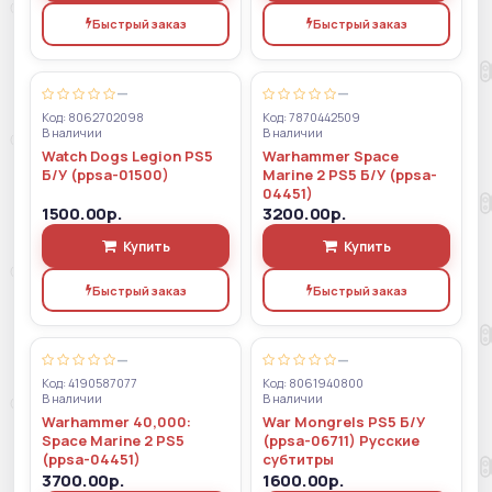
Быстрый заказ
Быстрый заказ
—
—
Код: 8062702098
Код: 7870442509
В наличии
В наличии
Watch Dogs Legion PS5
Warhammer Space
Б/У (ppsa-01500)
Marine 2 PS5 Б/У (ppsa-
04451)
1500.00р.
3200.00р.
Купить
Купить
Быстрый заказ
Быстрый заказ
—
—
Код: 4190587077
Код: 8061940800
В наличии
В наличии
Warhammer 40,000:
War Mongrels PS5 Б/У
Space Marine 2 PS5
(ppsa-06711) Русские
(ppsa-04451)
субтитры
3700.00р.
1600.00р.