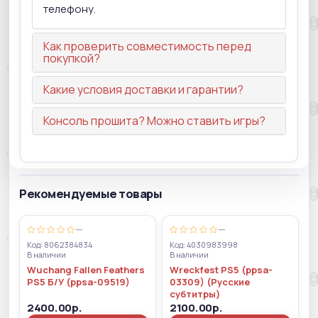
телефону.
Как проверить совместимость перед
покупкой?
Какие условия доставки и гарантии?
Консоль прошита? Можно ставить игры?
Рекомендуемые товары
—
—
Код: 8062384834
Код: 4030983998
В наличии
В наличии
Wuchang Fallen Feathers
Wreckfest PS5 (ppsa-
PS5 Б/У (ppsa-09519)
03309) (Русские
субтитры)
2400.00р.
2100.00р.