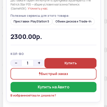
Доставка и гарантия на Купить SpongeBob Squarepants The
Patrick Star PS5 — общие условия магазина Геймнск
(GameNSK).
Уточнить у нас
.
Полезные сервисы для этого товара:
Приставки: PlayStation 5
Обмен дисков и Trade-In
2300.00р.
КОЛ-ВО
−
+
Купить
Быстрый заказ
Купить на Авито
В избранное
Нашли дешевле?