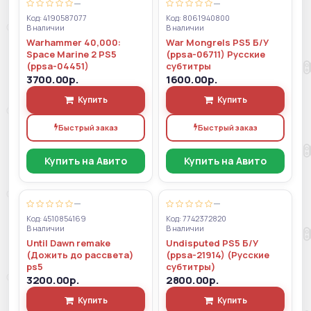
—
—
Код: 4190587077
Код: 8061940800
В наличии
В наличии
Warhammer 40,000:
War Mongrels PS5 Б/У
Space Marine 2 PS5
(ppsa-06711) Русские
(ppsa-04451)
субтитры
3700.00р.
1600.00р.
Купить
Купить
Быстрый заказ
Быстрый заказ
Купить на Авито
Купить на Авито
—
—
Код: 4510854169
Код: 7742372820
В наличии
В наличии
Until Dawn remake
Undisputed PS5 Б/У
(Дожить до рассвета)
(ppsa-21914) (Русские
ps5
субтитры)
3200.00р.
2800.00р.
Купить
Купить