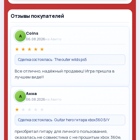
Отзывы покупателей
Coins
A
06.08.2026
на Авито
★
★
★
★
★
Сделка состоялась · The outer wilds ps5
Все отлично, надёжный продавец! Игра пришла в
лучшем виде!!
Анна
A
06.08.2026
на Авито
★
★
★
★
★
Сделка состоялась · Guitar hero гитара xbox360 Б/У
приобретал гитару для личного пользования,
оказалась не совместима с не прошитым xbox 360e,