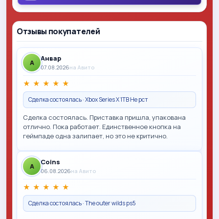
Отзывы покупателей
Анвар
A
07.08.2026
на Авито
★
★
★
★
★
Сделка состоялась · Xbox Series X 1TB Не рст
Сделка состоялась. Приставка пришла, упакована
отлично. Пока работает. Единственное кнопка на
геймпаде одна залипает, но это не критично.
Coins
A
06.08.2026
на Авито
★
★
★
★
★
Сделка состоялась · The outer wilds ps5