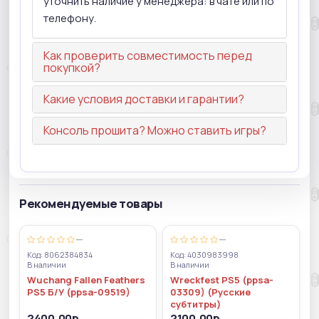
уточнить наличие у менеджера: в чате или по
телефону.
Как проверить совместимость перед
покупкой?
Какие условия доставки и гарантии?
Консоль прошита? Можно ставить игры?
Рекомендуемые товары
—
—
Код: 8062384834
Код: 4030983998
В наличии
В наличии
Wuchang Fallen Feathers
Wreckfest PS5 (ppsa-
PS5 Б/У (ppsa-09519)
03309) (Русские
субтитры)
2400.00р.
2100.00р.