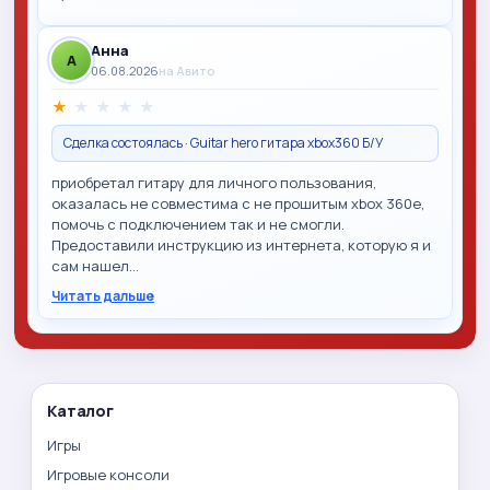
Анна
A
06.08.2026
на Авито
★
★
★
★
★
Сделка состоялась · Guitar hero гитара xbox360 Б/У
приобретал гитару для личного пользования,
оказалась не совместима с не прошитым xbox 360e,
помочь с подключением так и не смогли.
Предоставили инструкцию из интернета, которую я и
сам нашел…
Читать дальше
Каталог
Игры
Игровые консоли