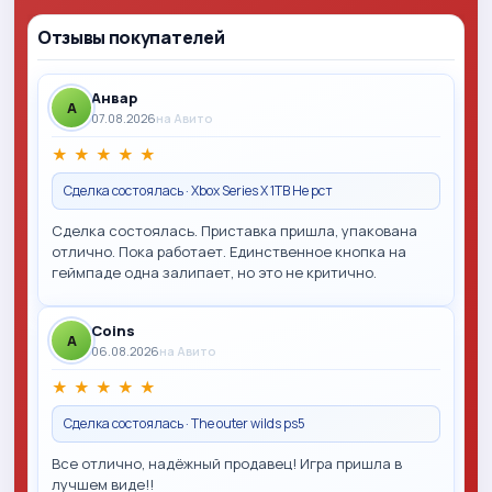
Отзывы покупателей
Анвар
A
07.08.2026
на Авито
★
★
★
★
★
Сделка состоялась · Xbox Series X 1TB Не рст
Сделка состоялась. Приставка пришла, упакована
отлично. Пока работает. Единственное кнопка на
геймпаде одна залипает, но это не критично.
Coins
A
06.08.2026
на Авито
★
★
★
★
★
Сделка состоялась · The outer wilds ps5
Все отлично, надёжный продавец! Игра пришла в
лучшем виде!!