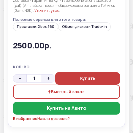
Доставка и гарантия на Купить Sonic Generations Xbox 360
(pal) (Английская верси — общие условия магазина Геймнск
(GameNSK).
Уточнить у нас
.
Полезные сервисы для этого товара:
Приставки: Xbox 360
Обмен дисков и Trade-In
2500.00р.
КОЛ-ВО
−
+
Купить
Быстрый заказ
Купить на Авито
В избранное
Нашли дешевле?