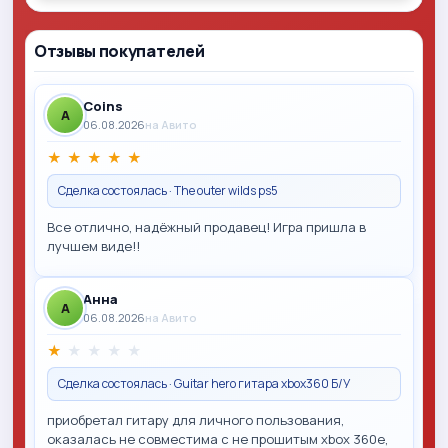
Отзывы покупателей
Coins
A
06.08.2026
на Авито
★
★
★
★
★
Сделка состоялась · The outer wilds ps5
Все отлично, надёжный продавец! Игра пришла в
лучшем виде!!
Анна
A
06.08.2026
на Авито
★
★
★
★
★
Сделка состоялась · Guitar hero гитара xbox360 Б/У
приобретал гитару для личного пользования,
оказалась не совместима с не прошитым xbox 360e,