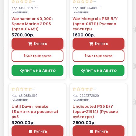
—
—
Код: 4190587077
Код: 8061940800
В наличии
В наличии
Warhammer 40,000:
War Mongrels PS5 Б/У
Space Marine 2 PS5
(ppsa-06711) Русские
(ppsa-04451)
субтитры
3700.00р.
1600.00р.
Купить
Купить
Быстрый заказ
Быстрый заказ
Купить на Авито
Купить на Авито
—
—
Код: 4510854169
Код: 7742372820
В наличии
В наличии
Until Dawn remake
Undisputed PS5 Б/У
(Дожить до рассвета)
(ppsa-21914) (Русские
ps5
субтитры)
3200.00р.
2800.00р.
Купить
Купить