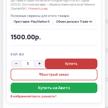
Доставка и гарантия на Купить Rogue Flight PS5 Б/У (ppsa-
26343) (Английская верс — общие условия магазина Геймнск
(GameNSK).
Уточнить у нас
.
Полезные сервисы для этого товара:
Приставки: PlayStation 5
Обмен дисков и Trade-In
1500.00р.
КОЛ-ВО
−
+
Купить
Быстрый заказ
Купить на Авито
В избранное
Нашли дешевле?