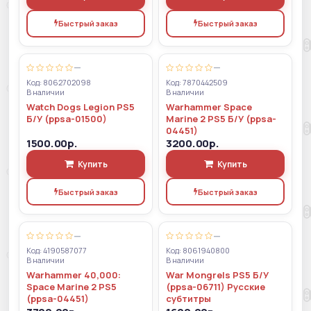
Быстрый заказ
Быстрый заказ
—
—
Код: 8062702098
Код: 7870442509
В наличии
В наличии
Watch Dogs Legion PS5
Warhammer Space
Б/У (ppsa-01500)
Marine 2 PS5 Б/У (ppsa-
04451)
1500.00р.
3200.00р.
Купить
Купить
Быстрый заказ
Быстрый заказ
—
—
Код: 4190587077
Код: 8061940800
В наличии
В наличии
Warhammer 40,000:
War Mongrels PS5 Б/У
Space Marine 2 PS5
(ppsa-06711) Русские
(ppsa-04451)
субтитры