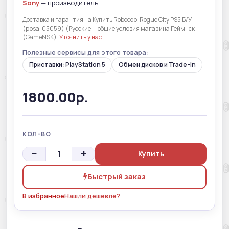
Sony
— производитель
Доставка и гарантия на Купить Robocop: Rogue City PS5 Б/У
(ppsa-05059) (Русские — общие условия магазина Геймнск
(GameNSK).
Уточнить у нас
.
Полезные сервисы для этого товара:
Приставки: PlayStation 5
Обмен дисков и Trade-In
1800.00р.
КОЛ-ВО
−
+
Купить
Быстрый заказ
В избранное
Нашли дешевле?