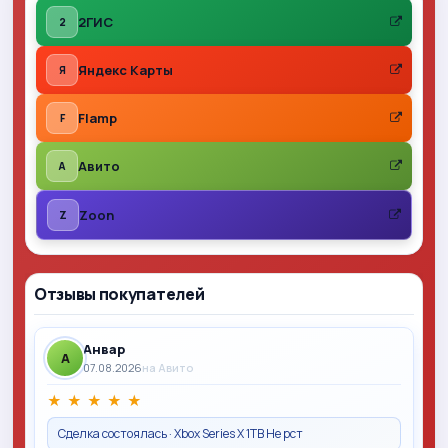
2ГИС
2
Яндекс Карты
Я
Flamp
F
Авито
A
Zoon
Z
Отзывы покупателей
Анвар
A
07.08.2026
на Авито
★
★
★
★
★
Сделка состоялась · Xbox Series X 1TB Не рст