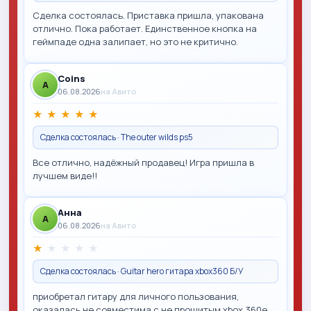
Сделка состоялась. Приставка пришла, упакована
отлично. Пока работает. Единственное кнопка на
геймпаде одна залипает, но это не критично.
Coins
A
06.08.2026
на Авито
★
★
★
★
★
Сделка состоялась · The outer wilds ps5
Все отлично, надёжный продавец! Игра пришла в
лучшем виде!!
Анна
A
06.08.2026
на Авито
★
★
★
★
★
Сделка состоялась · Guitar hero гитара xbox360 Б/У
приобретал гитару для личного пользования,
оказалась не совместима с не прошитым xbox 360e,