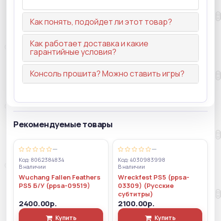
Как понять, подойдет ли этот товар?
Как работает доставка и какие
гарантийные условия?
Консоль прошита? Можно ставить игры?
Рекомендуемые товары
—
—
Код: 8062384834
Код: 4030983998
В наличии
В наличии
Wuchang Fallen Feathers
Wreckfest PS5 (ppsa-
PS5 Б/У (ppsa-09519)
03309) (Русские
субтитры)
2400.00р.
2100.00р.
Купить
Купить