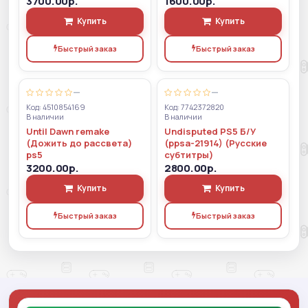
3700.00р.
1600.00р.
Купить
Купить
Быстрый заказ
Быстрый заказ
—
—
Код: 4510854169
Код: 7742372820
В наличии
В наличии
Until Dawn remake
Undisputed PS5 Б/У
(Дожить до рассвета)
(ppsa-21914) (Русские
ps5
субтитры)
3200.00р.
2800.00р.
Купить
Купить
Быстрый заказ
Быстрый заказ