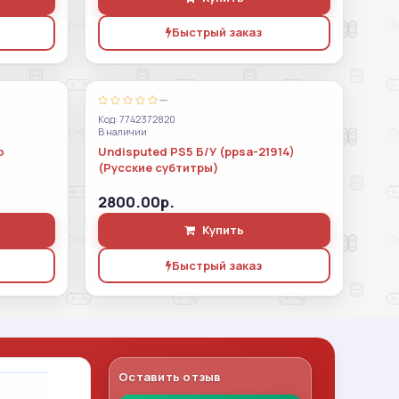
Быстрый заказ
—
Код: 7742372820
В наличии
о
Undisputed PS5 Б/У (ppsa-21914)
(Русские субтитры)
2800.00р.
Купить
Быстрый заказ
Оставить отзыв
Владимир Леонов