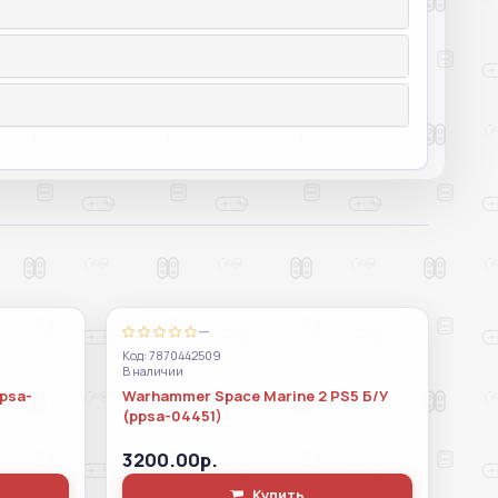
—
Код: 7870442509
В наличии
ppsa-
Warhammer Space Marine 2 PS5 Б/У
(ppsa-04451)
3200.00р.
Купить