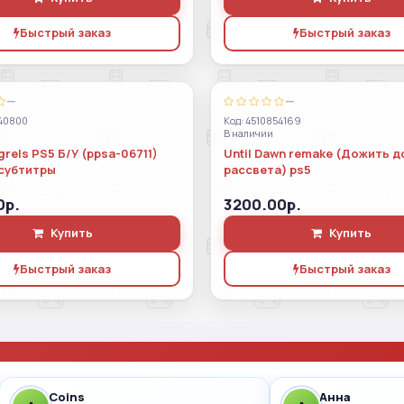
Быстрый заказ
Быстрый заказ
—
—
40800
Код: 4510854169
В наличии
rels PS5 Б/У (ppsa-06711)
Until Dawn remake (Дожить д
субтитры
рассвета) ps5
0р.
3200.00р.
Купить
Купить
Быстрый заказ
Быстрый заказ
Coins
Анна