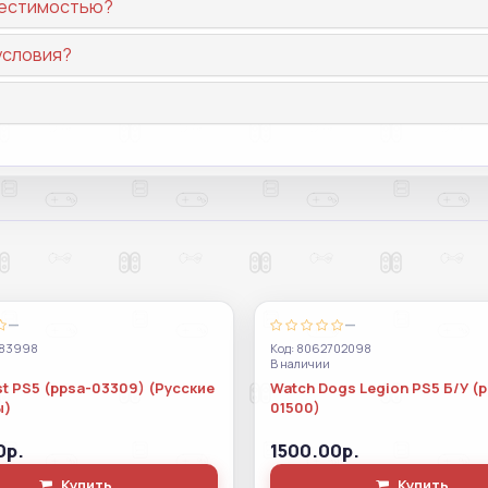
вместимостью?
условия?
—
—
983998
Код: 8062702098
В наличии
t PS5 (ppsa-03309) (Русские
Watch Dogs Legion PS5 Б/У (
ы)
01500)
0р.
1500.00р.
Купить
Купить