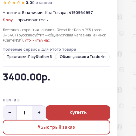
☆☆☆☆☆
0.0
0 отзывов
Наличие:
В наличии
· Код Товара:
4190964997
Sony
— производитель
Доставка и гарантия на Купить Rise of the Ronin PS5 (ppsa-
04540) (русские субтит — общие условия магазина Геймнск
(GameNSK).
Уточнить у нас
.
Полезные сервисы для этого товара:
Приставки: PlayStation 5
Обмен дисков и Trade-In
3400.00р.
КОЛ-ВО
−
+
Купить
Быстрый заказ