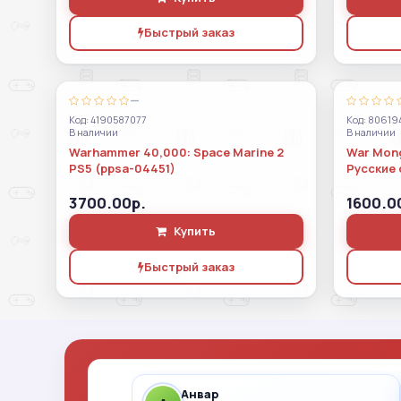
Быстрый заказ
—
Код: 4190587077
Код: 80619
В наличии
В наличии
Warhammer 40,000: Space Marine 2
War Mong
PS5 (ppsa-04451)
Русские 
3700.00р.
1600.0
Купить
Быстрый заказ
Анвар