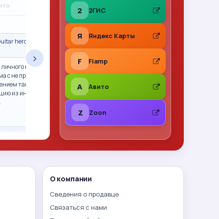
A
вито
31.07.2026
на Авито
2
2ГИС
★
★
★
★
★
Я
Яндекс Карты
uitar hero гитара
Сделка состоялась · Call of Duty 2: Big Red
One PS2 (sles-53415) (Англ
›
F
Flamp
 личного пользования,
Все отлично. Фото перед отправкой, хорошо
ма с не прошитым xbox
упаковано. Рекомендую
ением так и не смогли.
A
Авито
цию из интернета,
…
Z
Zoon
О компании
Сведения о продавце
Связаться с нами