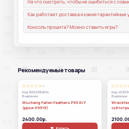
На что смотреть, чтобы не ошибиться с со
Как работает доставка и какие гарантийные 
Консоль прошита? Можно ставить игры?
Рекомендуемые товары
—
Код: 8062384834
Код: 4030
В наличии
В наличии
Wuchang Fallen Feathers PS5 Б/У
Wreckfes
(ppsa-09519)
субтитр
2400.00р.
2100.0
Купить