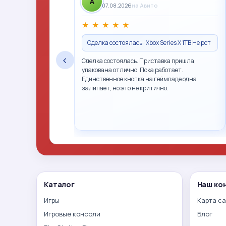
A
07.08.2026
на Авито
★
★
★
★
★
Сделка состоялась · Xbox Series X 1TB Не рст
‹
Сделка состоялась. Приставка пришла,
упакована отлично. Пока работает.
Единственное кнопка на геймпаде одна
залипает, но это не критично.
Каталог
Наш ко
Игры
Карта с
Игровые консоли
Блог