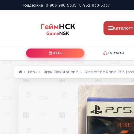
Поддержка
·
8-903-998-5335
·
8-952-930-5337
Каталог
GTA 6
Контакты
Игры
Игры PlayStation 5
Rise of the Ronin PS5 (p