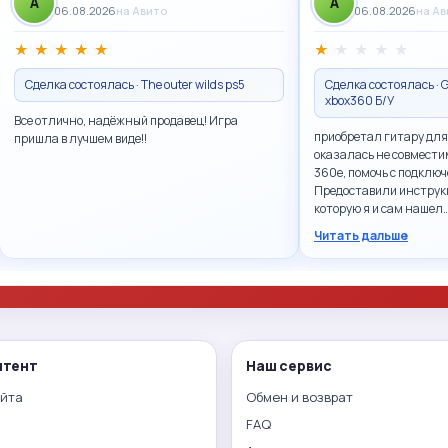
A
A
06.08.2026
на Авито
06.08.2026
на А
★
★
★
★
★
★
★
★
★
★
Сделка состоялась · The outer wilds ps5
Сделка состоялась · G
xbox360 Б/У
Все отлично, надёжный продавец! Игра
приобретал гитару для
пришла в лучшем виде!!
оказалась не совмести
360e, помочь с подключ
Предоставили инструк
которую я и сам нашел
Читать дальше
нтент
Наш сервис
айта
Обмен и возврат
FAQ