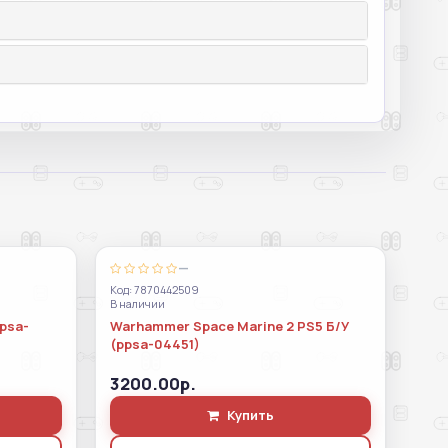
—
Код: 7870442509
В наличии
ppsa-
Warhammer Space Marine 2 PS5 Б/У
(ppsa-04451)
3200.00р.
Купить