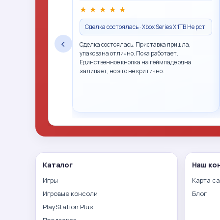
★
★
★
★
★
Сделка состоялась · Xbox Series X 1TB Не рст
‹
Сделка состоялась. Приставка пришла,
упакована отлично. Пока работает.
Единственное кнопка на геймпаде одна
залипает, но это не критично.
Каталог
Наш ко
Игры
Карта с
Игровые консоли
Блог
PlayStation Plus