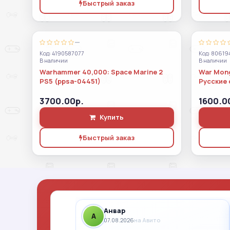
Быстрый заказ
—
Код: 4190587077
Код: 80619
В наличии
В наличии
Warhammer 40,000: Space Marine 2
War Mong
PS5 (ppsa-04451)
Русские 
3700.00р.
1600.0
Купить
Быстрый заказ
Анвар
A
07.08.2026
на Авито