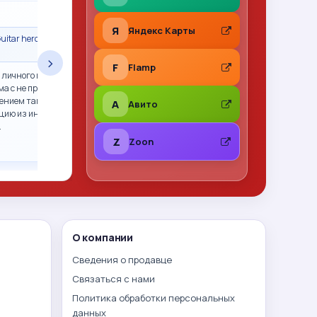
★
★
★
★
★
Я
Яндекс Карты
uitar hero гитара
Сделка состоялась · Call of Duty 2: Big Red
One PS2 (sles-53415) (Англ
›
F
Flamp
 личного пользования,
Все отлично. Фото перед отправкой, хорошо
ма с не прошитым xbox
упаковано. Рекомендую
ением так и не смогли.
A
Авито
цию из интернета,
…
Z
Zoon
О компании
Сведения о продавце
Связаться с нами
Политика обработки персональных
данных