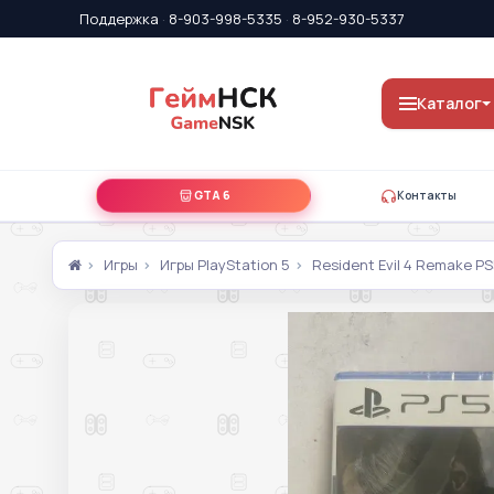
Поддержка
·
8-903-998-5335
·
8-952-930-5337
Каталог
GTA 6
Контакты
Игры
Игры PlayStation 5
Resident Evil 4 Remake P