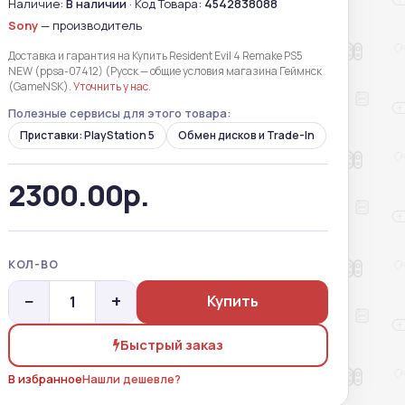
Наличие:
В наличии
· Код Товара:
4542838088
Sony
— производитель
Доставка и гарантия на Купить Resident Evil 4 Remake PS5
NEW (ppsa-07412) (Русск — общие условия магазина Геймнск
(GameNSK).
Уточнить у нас
.
Полезные сервисы для этого товара:
Приставки: PlayStation 5
Обмен дисков и Trade-In
2300.00р.
КОЛ-ВО
−
+
Купить
Быстрый заказ
В избранное
Нашли дешевле?