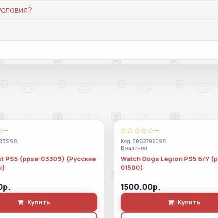
условия?
—
—
983998
Код: 8062702098
В наличии
t PS5 (ppsa-03309) (Русские
Watch Dogs Legion PS5 Б/У (
ы)
01500)
0р.
1500.00р.
Купить
Купить