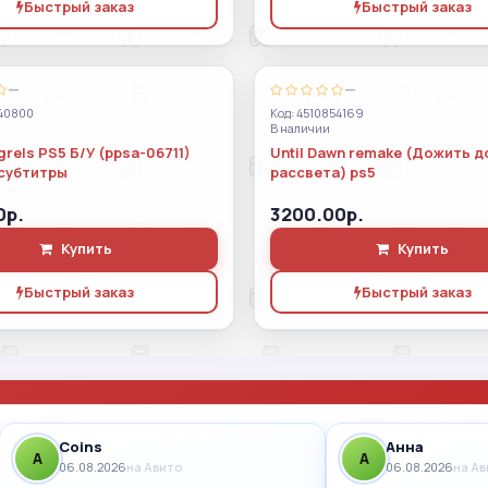
Быстрый заказ
Быстрый заказ
—
—
40800
Код: 4510854169
В наличии
rels PS5 Б/У (ppsa-06711)
Until Dawn remake (Дожить д
субтитры
рассвета) ps5
0р.
3200.00р.
Купить
Купить
Быстрый заказ
Быстрый заказ
Coins
Анна
A
A
06.08.2026
на Авито
06.08.2026
на А