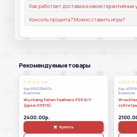
Как работает доставка и какие гарантийные 
Консоль прошита? Можно ставить игры?
Рекомендуемые товары
—
Код: 8062384834
Код: 4030
В наличии
В наличии
Wuchang Fallen Feathers PS5 Б/У
Wreckfes
(ppsa-09519)
субтитр
2400.00р.
2100.0
Купить