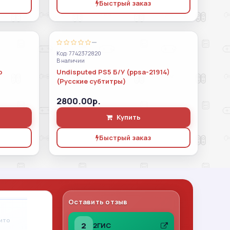
Быстрый заказ
—
Код: 7742372820
В наличии
о
Undisputed PS5 Б/У (ppsa-21914)
(Русские субтитры)
2800.00р.
Купить
Быстрый заказ
Оставить отзыв
Владимир Леонов
A
вито
31.07.2026
на Авито
2
2ГИС