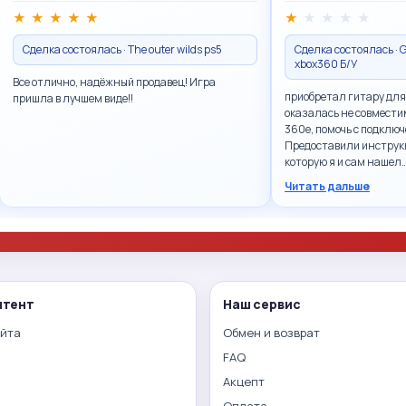
★
★
★
★
★
★
★
★
★
★
Сделка состоялась · The outer wilds ps5
Сделка состоялась · G
xbox360 Б/У
Все отлично, надёжный продавец! Игра
приобретал гитару для
пришла в лучшем виде!!
оказалась не совмести
360e, помочь с подключ
Предоставили инструк
которую я и сам нашел
Читать дальше
нтент
Наш сервис
айта
Обмен и возврат
FAQ
Акцепт