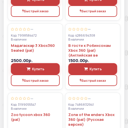
Быстрый заказ
Быстрый заказ
—
—
Код: 7998584472
Код: 4286694308
В наличии
В наличии
Мадагаскар 3 Xbox360
В гости к Робинсонам
Sealed (pal)
Xbox 360 (pal)
(Английская ве
2500.00р.
1500.00р.
Купить
Купить
Быстрый заказ
Быстрый заказ
—
—
Код: 3199055547
Код: 7486832941
В наличии
В наличии
Zoo tycoon xbox 360
Zone of the enders Xbox
(pal)
360 (pal) (Русская
версия)