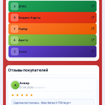
2ГИС
2
Яндекс Карты
Я
Flamp
F
Авито
A
Zoon
Z
Отзывы покупателей
Анвар
A
07.08.2026
на Авито
★
★
★
★
★
Сделка состоялась · Xbox Series X 1TB Не рст