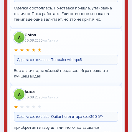
Сделка состоялась. Приставка пришла, упакована
отлично. Пока работает. Единственное кнопка на
геймпаде одна залипает, но это не критично.
Coins
A
06.08.2026
на Авито
★
★
★
★
★
Сделка состоялась · The outer wilds ps5
Все отлично, надёжный продавец! Игра пришла в
лучшем виде!!
Анна
A
06.08.2026
на Авито
★
★
★
★
★
Сделка состоялась · Guitar hero гитара xbox360 Б/У
приобретал гитару для личного пользования,