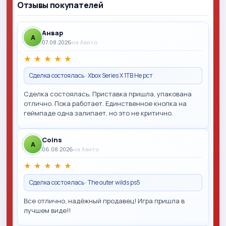
Отзывы покупателей
Анвар
A
07.08.2026
на Авито
★
★
★
★
★
Сделка состоялась · Xbox Series X 1TB Не рст
Сделка состоялась. Приставка пришла, упакована
отлично. Пока работает. Единственное кнопка на
геймпаде одна залипает, но это не критично.
Coins
A
06.08.2026
на Авито
★
★
★
★
★
Сделка состоялась · The outer wilds ps5
Все отлично, надёжный продавец! Игра пришла в
лучшем виде!!