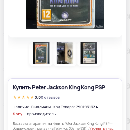
Купить Peter Jackson King Kong PSP
☆☆☆☆☆
0.0
0 отзывов
Наличие:
В наличии
· Код Товара:
7901931334
Sony
— производитель
Доставка и гарантия на Купить Peter Jackson King Kong PSP —
общие условия магазина Геймнск (GameNSK).
Уточнить у нас
.