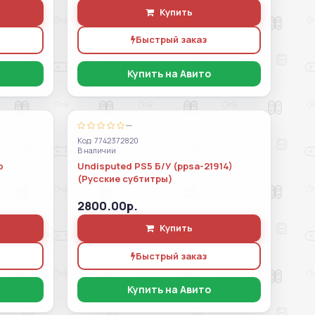
Купить
Быстрый заказ
Купить на Авито
—
Код: 7742372820
В наличии
о
Undisputed PS5 Б/У (ppsa-21914)
(Русские субтитры)
2800.00р.
Купить
Быстрый заказ
Купить на Авито