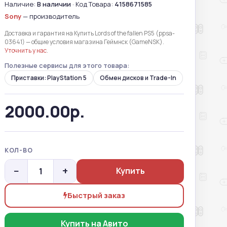
Наличие:
В наличии
· Код Товара:
4158671585
Sony
— производитель
Доставка и гарантия на Купить Lords of the fallen PS5 (ppsa-
03641) — общие условия магазина Геймнск (GameNSK).
Уточнить у нас
.
Полезные сервисы для этого товара:
Приставки: PlayStation 5
Обмен дисков и Trade-In
2000.00р.
КОЛ-ВО
−
+
Купить
Быстрый заказ
Купить на Авито