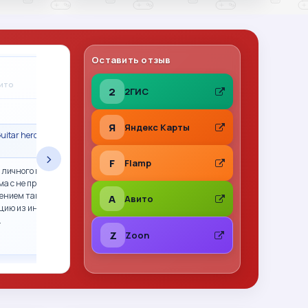
Оставить отзыв
Владимир Леонов
A
вито
31.07.2026
на Авито
2
2ГИС
★
★
★
★
★
Я
Яндекс Карты
uitar hero гитара
Сделка состоялась · Call of Duty 2: Big Red
One PS2 (sles-53415) (Англ
›
F
Flamp
 личного пользования,
Все отлично. Фото перед отправкой, хорошо
ма с не прошитым xbox
упаковано. Рекомендую
ением так и не смогли.
A
Авито
цию из интернета,
…
Z
Zoon