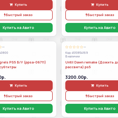
Купить
Купить
Быстрый заказ
Быстрый заказ
Купить на Авито
Купить на Авито
—
—
40800
Код: 4510854169
В наличии
rels PS5 Б/У (ppsa-06711)
Until Dawn remake (Дожить д
субтитры
рассвета) ps5
0р.
3200.00р.
Купить
Купить
Быстрый заказ
Быстрый заказ
Купить на Авито
Купить на Авито