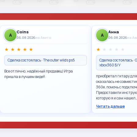
Coins
Анна
A
A
06.08.2026
на Авито
06.08.2026
на А
★
★
★
★
★
★
★
★
★
★
Сделка состоялась · The outer wilds ps5
Сделка состоялась · G
xbox360 Б/У
Все отлично, надёжный продавец! Игра
приобретал гитару для
пришла в лучшем виде!!
оказалась не совмести
360e, помочь с подключ
Предоставили инструк
которую я и сам нашел
Читать дальше