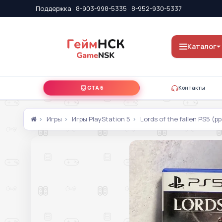
Поддержка
·
8-903-998-5335
·
8-952-930-5337
Каталог
GTA 6
Контакты
Игры
Игры PlayStation 5
Lords of the fallen PS5 (p