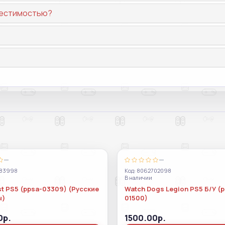
вместимостью?
—
—
983998
Код: 8062702098
В наличии
t PS5 (ppsa-03309) (Русские
Watch Dogs Legion PS5 Б/У (
ы)
01500)
0р.
1500.00р.