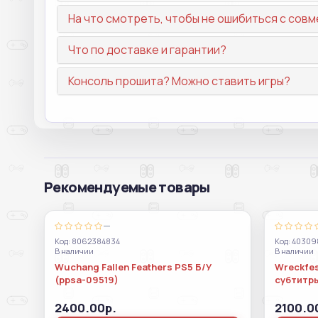
На что смотреть, чтобы не ошибиться с со
Что по доставке и гарантии?
Консоль прошита? Можно ставить игры?
Рекомендуемые товары
—
Код: 8062384834
Код: 4030
В наличии
В наличии
Wuchang Fallen Feathers PS5 Б/У
Wreckfes
(ppsa-09519)
субтитр
2400.00р.
2100.0