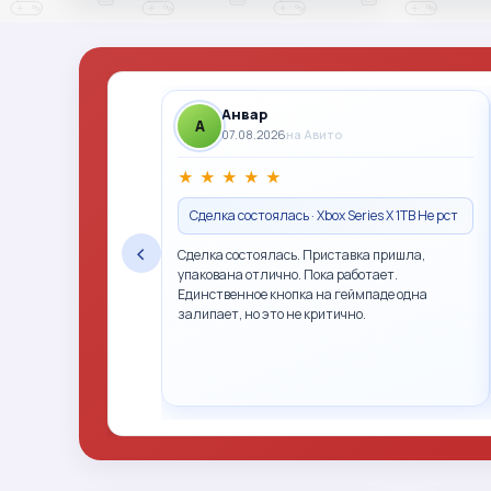
Анвар
A
07.08.2026
на Авито
★
★
★
★
★
Сделка состоялась · Xbox Series X 1TB Не рст
‹
Сделка состоялась. Приставка пришла,
упакована отлично. Пока работает.
Единственное кнопка на геймпаде одна
залипает, но это не критично.