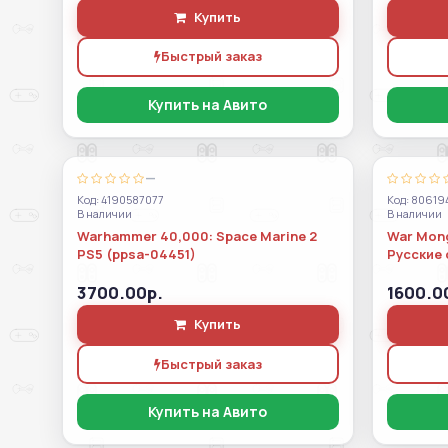
Купить
Быстрый заказ
Купить на Авито
—
Код: 4190587077
Код: 80619
В наличии
В наличии
Warhammer 40,000: Space Marine 2
War Mong
PS5 (ppsa-04451)
Русские 
3700.00р.
1600.0
Купить
Быстрый заказ
Купить на Авито