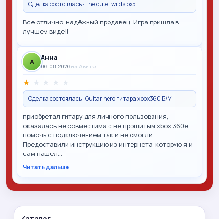
Сделка состоялась · The outer wilds ps5
Все отлично, надёжный продавец! Игра пришла в
лучшем виде!!
Анна
A
06.08.2026
на Авито
★
★
★
★
★
Сделка состоялась · Guitar hero гитара xbox360 Б/У
приобретал гитару для личного пользования,
оказалась не совместима с не прошитым xbox 360e,
помочь с подключением так и не смогли.
Предоставили инструкцию из интернета, которую я и
сам нашел…
Читать дальше
Каталог