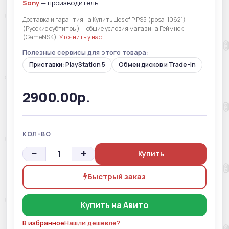
Sony
— производитель
Доставка и гарантия на Купить Lies of P PS5 (ppsa-10621)
(Русские субтитры) — общие условия магазина Геймнск
(GameNSK).
Уточнить у нас
.
Полезные сервисы для этого товара:
Приставки: PlayStation 5
Обмен дисков и Trade-In
2900.00р.
КОЛ-ВО
−
+
Купить
Быстрый заказ
Купить на Авито
В избранное
Нашли дешевле?