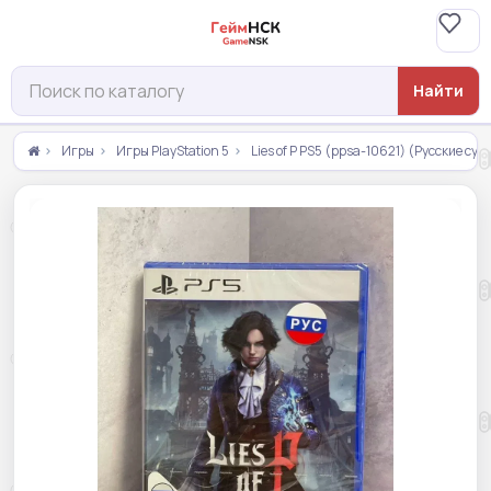
Найти
Игры
Игры PlayStation 5
Lies of P PS5 (ppsa-10621) (Русские су