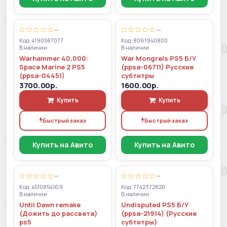
—
—
Код: 4190587077
Код: 8061940800
В наличии
В наличии
Warhammer 40,000:
War Mongrels PS5 Б/У
Space Marine 2 PS5
(ppsa-06711) Русские
(ppsa-04451)
субтитры
3700.00р.
1600.00р.
Купить
Купить
Быстрый заказ
Быстрый заказ
Купить на Авито
Купить на Авито
—
—
Код: 4510854169
Код: 7742372820
В наличии
В наличии
Until Dawn remake
Undisputed PS5 Б/У
(Дожить до рассвета)
(ppsa-21914) (Русские
ps5
субтитры)