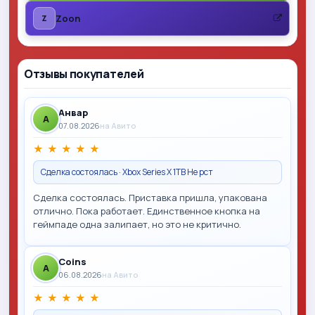
Zoon
Z
Отзывы покупателей
Анвар
A
07.08.2026
на Авито
★
★
★
★
★
Сделка состоялась · Xbox Series X 1TB Не рст
Сделка состоялась. Приставка пришла, упакована
отлично. Пока работает. Единственное кнопка на
геймпаде одна залипает, но это не критично.
Coins
A
06.08.2026
на Авито
★
★
★
★
★