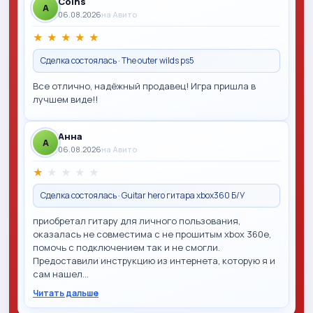
Coins
A
06.08.2026
на Авито
★
★
★
★
★
Сделка состоялась · The outer wilds ps5
Все отлично, надёжный продавец! Игра пришла в
лучшем виде!!
Анна
A
06.08.2026
на Авито
★
★
★
★
★
Сделка состоялась · Guitar hero гитара xbox360 Б/У
приобретал гитару для личного пользования,
оказалась не совместима с не прошитым xbox 360e,
помочь с подключением так и не смогли.
Предоставили инструкцию из интернета, которую я и
сам нашел…
Читать дальше