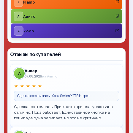
Flamp
F
Авито
A
Zoon
Z
Отзывы покупателей
Анвар
A
07.08.2026
на Авито
★
★
★
★
★
Сделка состоялась · Xbox Series X 1TB Не рст
Сделка состоялась. Приставка пришла, упакована
отлично. Пока работает. Единственное кнопка на
геймпаде одна залипает, но это не критично.