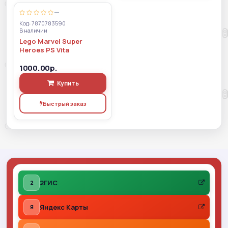
—
Код: 7870783590
В наличии
Lego Marvel Super
Heroes PS Vita
1000.00р.
Купить
Быстрый заказ
2ГИС
2
Яндекс Карты
Я