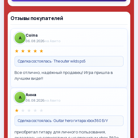
Отзывы покупателей
Coins
A
06.08.2026
на Авито
★
★
★
★
★
Сделка состоялась · The outer wilds ps5
Все отлично, надёжный продавец! Игра пришла в
лучшем виде!!
Анна
A
06.08.2026
на Авито
★
★
★
★
★
Сделка состоялась · Guitar hero гитара xbox360 Б/У
приобретал гитару для личного пользования,
оказалась не совместима с не прошитым xbox 360e,