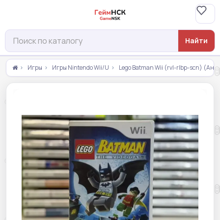
Найти
Игры
Игры Nintendo Wii/U
Lego Batman Wii (rvl-rlbp-scn) (Ан