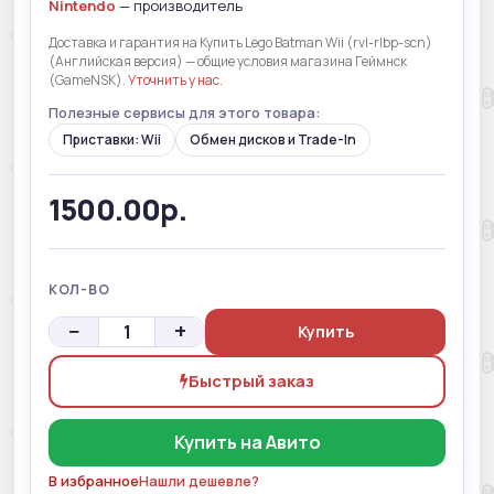
Nintendo
— производитель
Доставка и гарантия на Купить Lego Batman Wii (rvl-rlbp-scn)
(Английская версия) — общие условия магазина Геймнск
(GameNSK).
Уточнить у нас
.
Полезные сервисы для этого товара:
Приставки: Wii
Обмен дисков и Trade-In
1500.00р.
КОЛ-ВО
−
+
Купить
Быстрый заказ
Купить на Авито
В избранное
Нашли дешевле?