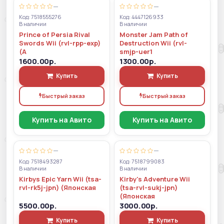
—
—
Код: 7518555276
Код: 4447126933
В наличии
В наличии
Prince of Persia Rival
Monster Jam Path of
Swords Wii (rvl-rpp-exp)
Destruction Wii (rvl-
(А
smjp-uer1
1600.00р.
1300.00р.
Купить
Купить
Быстрый заказ
Быстрый заказ
Купить на Авито
Купить на Авито
—
—
Код: 7518493287
Код: 7518799083
В наличии
В наличии
Kirbys Epic Yarn Wii (tsa-
Kirby's Adventure Wii
rvl-rk5j-jpn) (Японская
(tsa-rvl-sukj-jpn)
(Японская
5500.00р.
3000.00р.
Купить
Купить