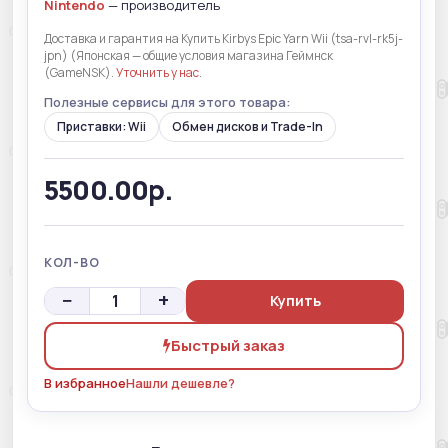
Nintendo
— производитель
Доставка и гарантия на Купить Kirbys Epic Yarn Wii (tsa-rvl-rk5j-
jpn) (Японская — общие условия магазина Геймнск
(GameNSK).
Уточнить у нас
.
Полезные сервисы для этого товара:
Приставки: Wii
Обмен дисков и Trade-In
5500.00р.
КОЛ-ВО
−
+
Купить
Быстрый заказ
В избранное
Нашли дешевле?