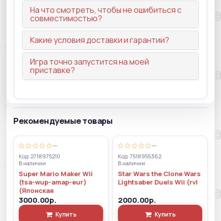
На что смотреть, чтобы не ошибиться с
совместимостью?
Какие условия доставки и гарантии?
Игра точно запустится на моей
приставке?
Рекомендуемые товары
—
—
Код: 2718975210
Код: 7518955362
В наличии
В наличии
Super Mario Maker Wii
Star Wars the Clone Wars
(tsa-wup-amap-eur)
Lightsaber Duels Wii (rvl
(Японская
3000.00р.
2000.00р.
Купить
Купить