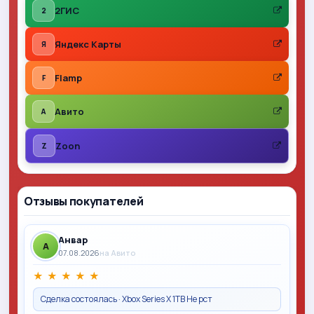
2ГИС
2
Яндекс Карты
Я
Flamp
F
Авито
A
Zoon
Z
Отзывы покупателей
Анвар
A
07.08.2026
на Авито
★
★
★
★
★
Сделка состоялась · Xbox Series X 1TB Не рст