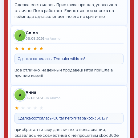
Сделка состоялась. Приставка пришла, упакована
отлично. Пока работает. Единственное кнопка на
геймпаде одна залипает, но это не критично.
Coins
A
06.08.2026
на Авито
★
★
★
★
★
Сделка состоялась · The outer wilds ps5
Все отлично, надёжный продавец! Игра пришла в
лучшем виде!!
Анна
A
06.08.2026
на Авито
★
★
★
★
★
Сделка состоялась · Guitar hero гитара xbox360 Б/У
приобретал гитару для личного пользования,
оказалась не совместима с не прошитым xbox 360e,