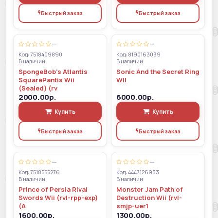
Быстрый заказ
Быстрый заказ
—
—
Код: 7518409890
Код: 8190163039
В наличии
В наличии
SpongeBob's Atlantis
Sonic And the Secret Ring
SquarePantis Wii
WII
(Sealed) (rv
2000.00р.
6000.00р.
Купить
Купить
Быстрый заказ
Быстрый заказ
—
—
Код: 7518555276
Код: 4447126933
В наличии
В наличии
Prince of Persia Rival
Monster Jam Path of
Swords Wii (rvl-rpp-exp)
Destruction Wii (rvl-
(А
smjp-uer1
1600.00р.
1300.00р.