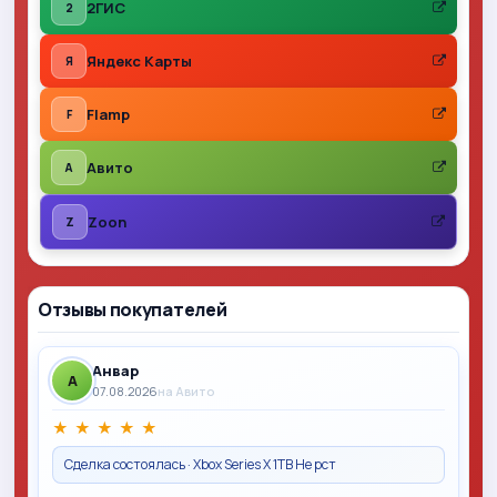
2ГИС
2
Яндекс Карты
Я
Flamp
F
Авито
A
Zoon
Z
Отзывы покупателей
Анвар
A
07.08.2026
на Авито
★
★
★
★
★
Сделка состоялась · Xbox Series X 1TB Не рст