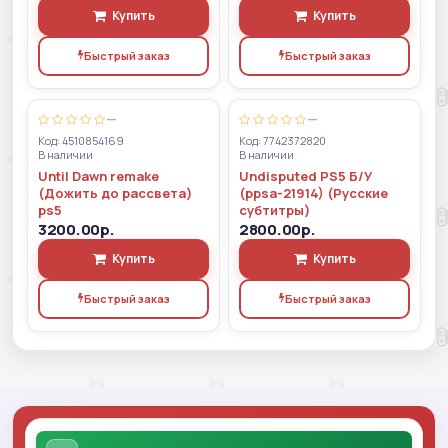
Купить
Купить
Быстрый заказ
Быстрый заказ
—
—
Код: 4510854169
Код: 7742372820
В наличии
В наличии
Until Dawn remake
Undisputed PS5 Б/У
(Дожить до рассвета)
(ppsa-21914) (Русские
ps5
субтитры)
3200.00р.
2800.00р.
Купить
Купить
Быстрый заказ
Быстрый заказ