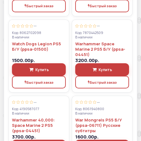
Быстрый заказ
Быстрый заказ
—
—
Код: 8062702098
Код: 7870442509
В наличии
В наличии
Watch Dogs Legion PS5
Warhammer Space
Б/У (ppsa-01500)
Marine 2 PS5 Б/У (ppsa-
04451)
1500.00р.
3200.00р.
Купить
Купить
Быстрый заказ
Быстрый заказ
—
—
Код: 4190587077
Код: 8061940800
В наличии
В наличии
Warhammer 40,000:
War Mongrels PS5 Б/У
Space Marine 2 PS5
(ppsa-06711) Русские
(ppsa-04451)
субтитры
3700.00р.
1600.00р.