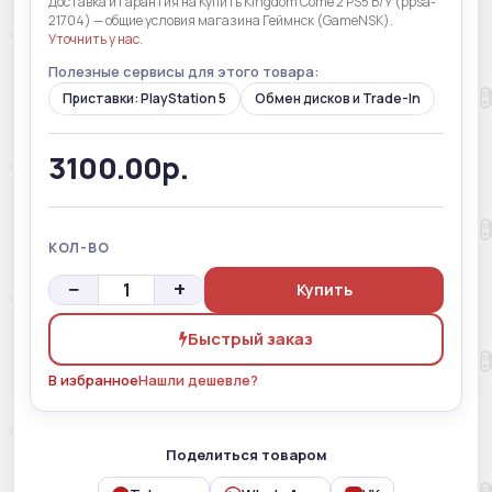
Доставка и гарантия на Купить Kingdom Come 2 PS5 Б/У (ppsa-
21704) — общие условия магазина Геймнск (GameNSK).
Уточнить у нас
.
Полезные сервисы для этого товара:
Приставки: PlayStation 5
Обмен дисков и Trade-In
3100.00р.
КОЛ-ВО
−
+
Купить
Быстрый заказ
В избранное
Нашли дешевле?
Поделиться товаром