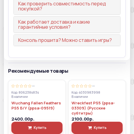
Как проверить совместимость перед
покупкой?
Как работает доставка и какие
гарантийные условия?
Консоль прошита? Можно ставить игры?
Рекомендуемые товары
—
—
Код: 8062384834
Код: 4030983998
В наличии
В наличии
Wuchang Fallen Feathers
Wreckfest PS5 (ppsa-
PS5 Б/У (ppsa-09519)
03309) (Русские
субтитры)
2400.00р.
2100.00р.
Купить
Купить