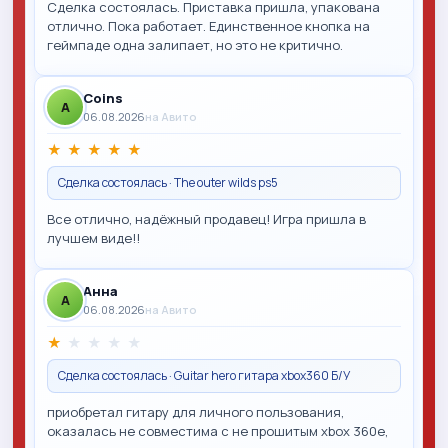
Сделка состоялась. Приставка пришла, упакована
отлично. Пока работает. Единственное кнопка на
геймпаде одна залипает, но это не критично.
Coins
A
06.08.2026
на Авито
★
★
★
★
★
Сделка состоялась · The outer wilds ps5
Все отлично, надёжный продавец! Игра пришла в
лучшем виде!!
Анна
A
06.08.2026
на Авито
★
★
★
★
★
Сделка состоялась · Guitar hero гитара xbox360 Б/У
приобретал гитару для личного пользования,
оказалась не совместима с не прошитым xbox 360e,