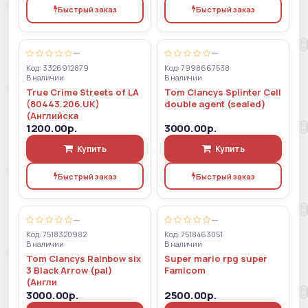
Быстрый заказ
Быстрый заказ
—
—
Код: 3326912879
Код: 7998667538
В наличии
В наличии
True Crime Streets of LA
Tom Clancys Splinter Cell
(80443.206.UK)
double agent (sealed)
(Английска
1200.00р.
3000.00р.
Купить
Купить
Быстрый заказ
Быстрый заказ
—
—
Код: 7518320982
Код: 7518463051
В наличии
В наличии
Tom Clancys Rainbow six
Super mario rpg super
3 Black Arrow (pal)
Famicom
(Англи
3000.00р.
2500.00р.