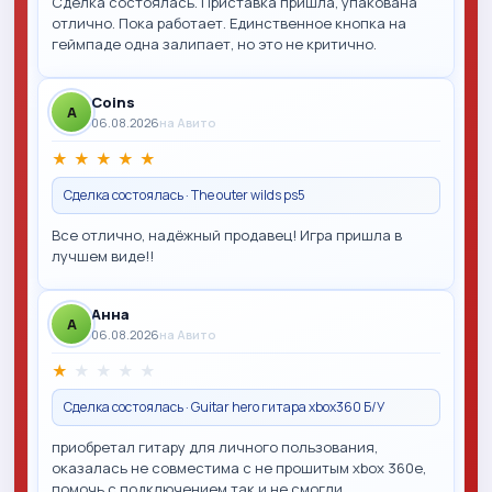
Сделка состоялась. Приставка пришла, упакована
отлично. Пока работает. Единственное кнопка на
геймпаде одна залипает, но это не критично.
Coins
A
06.08.2026
на Авито
★
★
★
★
★
Сделка состоялась · The outer wilds ps5
Все отлично, надёжный продавец! Игра пришла в
лучшем виде!!
Анна
A
06.08.2026
на Авито
★
★
★
★
★
Сделка состоялась · Guitar hero гитара xbox360 Б/У
приобретал гитару для личного пользования,
оказалась не совместима с не прошитым xbox 360e,
помочь с подключением так и не смогли.