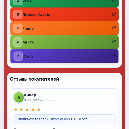
2ГИС
2
Яндекс Карты
Я
Flamp
F
Авито
A
Zoon
Z
Отзывы покупателей
Анвар
A
07.08.2026
на Авито
★
★
★
★
★
Сделка состоялась · Xbox Series X 1TB Не рст