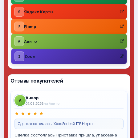
Яндекс Карты
Я
Flamp
F
Авито
A
Zoon
Z
Отзывы покупателей
Анвар
A
07.08.2026
на Авито
★
★
★
★
★
Сделка состоялась · Xbox Series X 1TB Не рст
Сделка состоялась. Приставка пришла, упакована