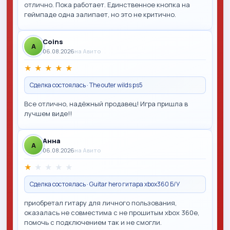
отлично. Пока работает. Единственное кнопка на
геймпаде одна залипает, но это не критично.
Coins
A
06.08.2026
на Авито
★
★
★
★
★
Сделка состоялась · The outer wilds ps5
Все отлично, надёжный продавец! Игра пришла в
лучшем виде!!
Анна
A
06.08.2026
на Авито
★
★
★
★
★
Сделка состоялась · Guitar hero гитара xbox360 Б/У
приобретал гитару для личного пользования,
оказалась не совместима с не прошитым xbox 360e,
помочь с подключением так и не смогли.