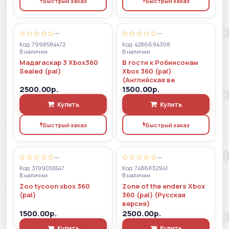
Быстрый заказ
Быстрый заказ
—
—
Код: 7998584472
Код: 4286694308
В наличии
В наличии
Мадагаскар 3 Xbox360
В гости к Робинсонам
Sealed (pal)
Xbox 360 (pal)
(Английская ве
2500.00р.
1500.00р.
Купить
Купить
Быстрый заказ
Быстрый заказ
—
—
Код: 3199055547
Код: 7486832941
В наличии
В наличии
Zoo tycoon xbox 360
Zone of the enders Xbox
(pal)
360 (pal) (Русская
версия)
1500.00р.
2500.00р.
Купить
Купить