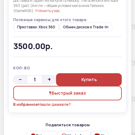
Доставка и гарантия на Купить Hellboy: The Science of evil Xbox
360 (pal) (Англи — общие условия магазина Геймнск
(GameNSK).
Уточнить у нас
.
Полезные сервисы для этого товара:
Приставки: Xbox 360
Обмен дисков и Trade-In
3500.00р.
КОЛ-ВО
−
+
Купить
Быстрый заказ
В избранное
Нашли дешевле?
Поделиться товаром