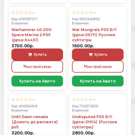
—
—
Код: 4190587077
Код: 8061940800
В наличии
В наличии
Warhammer 40,000:
War Mongrels PS5 Б/У
Space Marine 2 PS5
(ppsa-06711) Русские
(ppsa-04451)
субтитры
3700.00р.
1600.00р.
Купить
Купить
Быстрый заказ
Быстрый заказ
Купить на Авито
Купить на Авито
—
—
Код: 4510854169
Код: 7742372820
В наличии
В наличии
Until Dawn remake
Undisputed PS5 Б/У
(Дожить до рассвета)
(ppsa-21914) (Русские
ps5
субтитры)
3200.00р.
2800.00р.