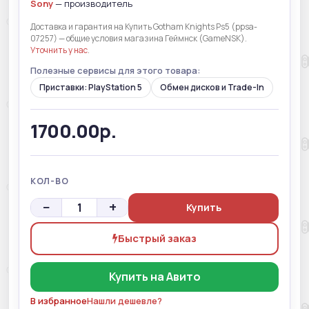
Sony
— производитель
Доставка и гарантия на Купить Gotham Knights Ps5 (ppsa-
07257) — общие условия магазина Геймнск (GameNSK).
Уточнить у нас
.
Полезные сервисы для этого товара:
Приставки: PlayStation 5
Обмен дисков и Trade-In
1700.00р.
КОЛ-ВО
−
+
Купить
Быстрый заказ
Купить на Авито
В избранное
Нашли дешевле?