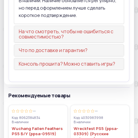
В наличии. Наличие обновляется регулярно,
но перед оформлением лучше сделать
короткое подтверждение.
На что смотреть, чтобы не ошибиться с
совместимостью?
Что по доставке и гарантии?
Консоль прошита? Можно ставить игры?
Рекомендуемые товары
—
—
Код: 8062384834
Код: 4030983998
В наличии
В наличии
Wuchang Fallen Feathers
Wreckfest PS5 (ppsa-
PS5 Б/У (ppsa-09519)
03309) (Русские