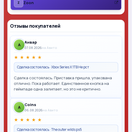
Zoon
Z
Отзывы покупателей
Анвар
A
07.08.2026
на Авито
★
★
★
★
★
Сделка состоялась · Xbox Series X 1TB Не рст
Сделка состоялась. Приставка пришла, упакована
отлично. Пока работает. Единственное кнопка на
геймпаде одна залипает, но это не критично.
Coins
A
06.08.2026
на Авито
★
★
★
★
★
Сделка состоялась · The outer wilds ps5