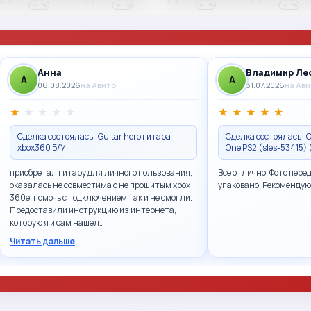
Анна
Владимир Ле
A
A
06.08.2026
на Авито
31.07.2026
на Ав
★
★
★
★
★
★
★
★
★
★
Сделка состоялась · Guitar hero гитара
Сделка состоялась · Ca
xbox360 Б/У
One PS2 (sles-53415)
приобретал гитару для личного пользования,
Все отлично. Фото пере
оказалась не совместима с не прошитым xbox
упаковано. Рекомендую
360e, помочь с подключением так и не смогли.
Предоставили инструкцию из интернета,
которую я и сам нашел…
Читать дальше