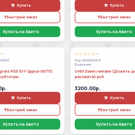
Купить
Купить
Быстрый заказ
Быстрый заказ
Купить на Авито
Купить на Авито
—
—
40800
Код: 4510854169
В наличии
rels PS5 Б/У (ppsa-06711)
Until Dawn remake (Дожить д
субтитры
рассвета) ps5
0р.
3200.00р.
Купить
Купить
Быстрый заказ
Быстрый заказ
Купить на Авито
Купить на Авито