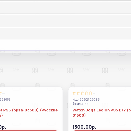
—
—
983998
Код: 8062702098
В наличии
t PS5 (ppsa-03309) (Русские
Watch Dogs Legion PS5 Б/У (
ы)
01500)
0р.
1500.00р.