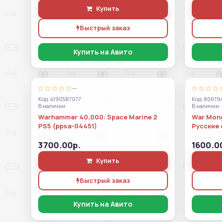
Купить
Быстрый заказ
Купить на Авито
—
Код: 4190587077
Код: 80619
В наличии
В наличии
Warhammer 40,000: Space Marine 2
War Mong
PS5 (ppsa-04451)
Русские 
3700.00р.
1600.0
Купить
Быстрый заказ
Купить на Авито