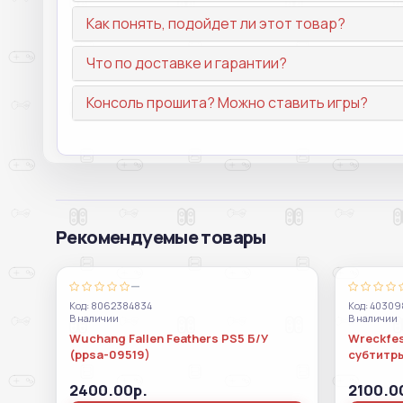
Как понять, подойдет ли этот товар?
Что по доставке и гарантии?
Консоль прошита? Можно ставить игры?
Рекомендуемые товары
—
Код: 8062384834
Код: 4030
В наличии
В наличии
Wuchang Fallen Feathers PS5 Б/У
Wreckfes
(ppsa-09519)
субтитр
2400.00р.
2100.0