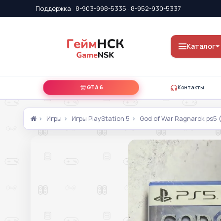
Поддержка
·
8-903-998-5335
·
8-952-930-5337
Каталог
GTA 6
Контакты
Игры
Игры PlayStation 5
God of War Ragnarok ps5 