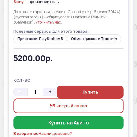
Sony
— производитель
Доставка и гарантия на Купить Ghost of yotei ps5 (pass-30144)
(русская версия) — общие условия магазина Геймнск
(GameNSK).
Уточнить у нас
.
Полезные сервисы для этого товара:
Приставки: PlayStation 5
Обмен дисков и Trade-In
5200.00р.
КОЛ-ВО
−
+
Купить
Быстрый заказ
Купить на Авито
В избранное
Нашли дешевле?