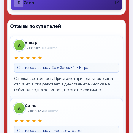
Zoon
Z
Отзывы покупателей
Анвар
A
07.08.2026
на Авито
★
★
★
★
★
Сделка состоялась · Xbox Series X 1TB Не рст
Сделка состоялась. Приставка пришла, упакована
отлично. Пока работает. Единственное кнопка на
геймпаде одна залипает, но это не критично.
Coins
A
06.08.2026
на Авито
★
★
★
★
★
Сделка состоялась · The outer wilds ps5