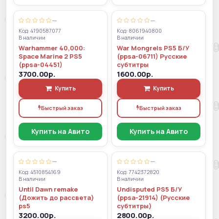
—
—
Код: 4190587077
Код: 8061940800
В наличии
В наличии
Warhammer 40,000:
War Mongrels PS5 Б/У
Space Marine 2 PS5
(ppsa-06711) Русские
(ppsa-04451)
субтитры
3700.00р.
1600.00р.
Купить
Купить
Быстрый заказ
Быстрый заказ
Купить на Авито
Купить на Авито
—
—
Код: 4510854169
Код: 7742372820
В наличии
В наличии
Until Dawn remake
Undisputed PS5 Б/У
(Дожить до рассвета)
(ppsa-21914) (Русские
ps5
субтитры)
3200.00р.
2800.00р.