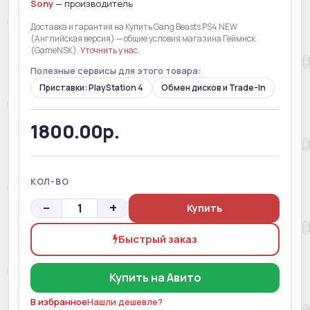
Sony
— производитель
Доставка и гарантия на Купить Gang Beasts PS4 NEW
(Английская версия) — общие условия магазина Геймнск
(GameNSK).
Уточнить у нас
.
Полезные сервисы для этого товара:
Приставки: PlayStation 4
Обмен дисков и Trade-In
1800.00р.
КОЛ-ВО
−
+
Купить
Быстрый заказ
Купить на Авито
В избранное
Нашли дешевле?