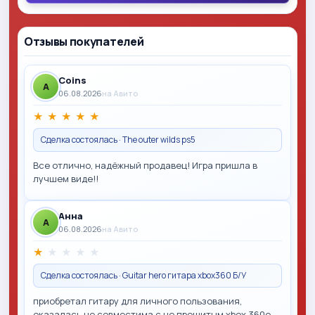
Отзывы покупателей
Coins
A
06.08.2026
на Авито
★
★
★
★
★
Сделка состоялась · The outer wilds ps5
Все отлично, надёжный продавец! Игра пришла в
лучшем виде!!
Анна
A
06.08.2026
на Авито
★
★
★
★
★
Сделка состоялась · Guitar hero гитара xbox360 Б/У
приобретал гитару для личного пользования,
оказалась не совместима с не прошитым xbox 360e,