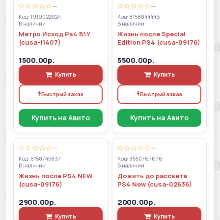
—
—
Код: 1919022024
Код: 8158044446
В наличии
В наличии
Метро Исход Ps4 Б\У
Жизнь после Special
(cusa-11407)
Edition PS4 (cusa-09176)
1500.00р.
5500.00р.
Купить
Купить
Быстрый заказ
Быстрый заказ
Купить на Авито
Купить на Авито
—
—
Код: 8158745837
Код: 3550767676
В наличии
В наличии
Жизнь после PS4 NEW
Дожить до рассвета
(cusa-09176)
PS4 New (cusa-02636)
2900.00р.
2000.00р.
Купить
Купить