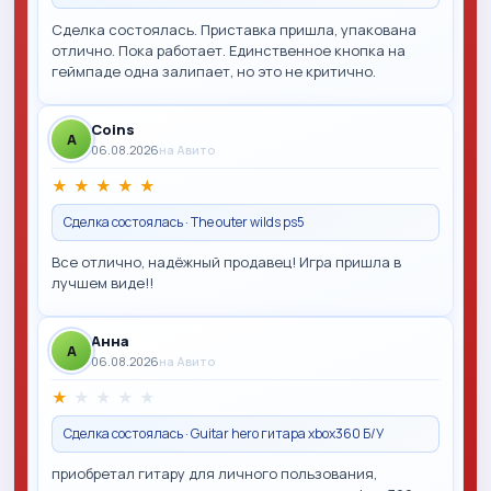
Сделка состоялась. Приставка пришла, упакована
отлично. Пока работает. Единственное кнопка на
геймпаде одна залипает, но это не критично.
Coins
A
06.08.2026
на Авито
★
★
★
★
★
Сделка состоялась · The outer wilds ps5
Все отлично, надёжный продавец! Игра пришла в
лучшем виде!!
Анна
A
06.08.2026
на Авито
★
★
★
★
★
Сделка состоялась · Guitar hero гитара xbox360 Б/У
приобретал гитару для личного пользования,