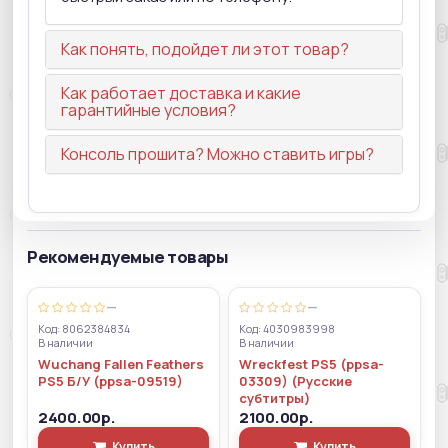
Как понять, подойдет ли этот товар?
Как работает доставка и какие
гарантийные условия?
Консоль прошита? Можно ставить игры?
Рекомендуемые товары
—
—
Код: 8062384834
Код: 4030983998
В наличии
В наличии
Wuchang Fallen Feathers
Wreckfest PS5 (ppsa-
PS5 Б/У (ppsa-09519)
03309) (Русские
субтитры)
2400.00р.
2100.00р.
Купить
Купить