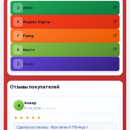
2ГИС
2
Яндекс Карты
Я
Flamp
F
Авито
A
Zoon
Z
Отзывы покупателей
Анвар
A
07.08.2026
на Авито
★
★
★
★
★
Сделка состоялась · Xbox Series X 1TB Не рст