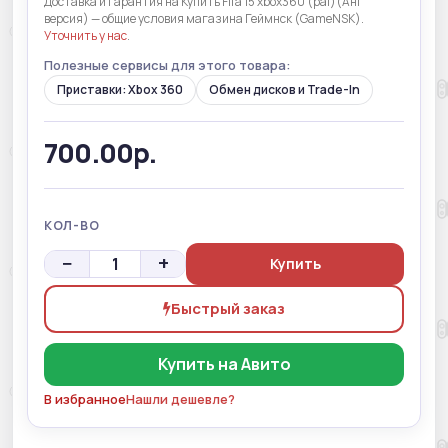
Доставка и гарантия на Купить Fifa 15 xbox360 (pal)(Анг
версия) — общие условия магазина Геймнск (GameNSK).
Уточнить у нас
.
Полезные сервисы для этого товара:
Приставки: Xbox 360
Обмен дисков и Trade-In
700.00р.
КОЛ-ВО
−
+
Купить
Быстрый заказ
Купить на Авито
В избранное
Нашли дешевле?