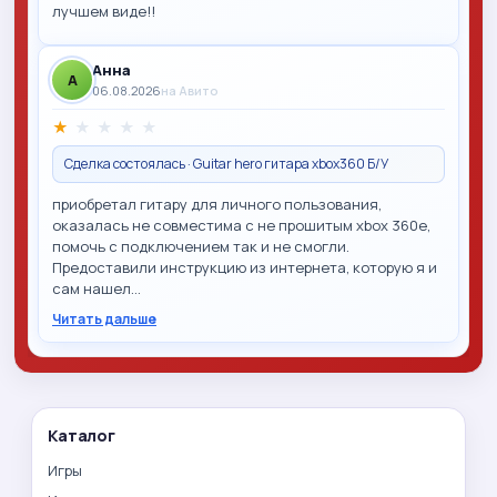
лучшем виде!!
Анна
A
06.08.2026
на Авито
★
★
★
★
★
Сделка состоялась · Guitar hero гитара xbox360 Б/У
приобретал гитару для личного пользования,
оказалась не совместима с не прошитым xbox 360e,
помочь с подключением так и не смогли.
Предоставили инструкцию из интернета, которую я и
сам нашел…
Читать дальше
Каталог
Игры