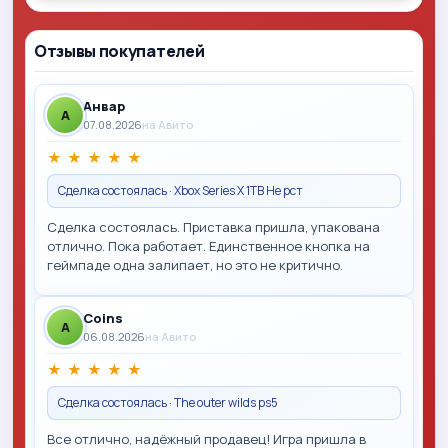
Отзывы покупателей
Анвар
A
07.08.2026
на Авито
★
★
★
★
★
Сделка состоялась · Xbox Series X 1TB Не рст
Сделка состоялась. Приставка пришла, упакована
отлично. Пока работает. Единственное кнопка на
геймпаде одна залипает, но это не критично.
Coins
A
06.08.2026
на Авито
★
★
★
★
★
Сделка состоялась · The outer wilds ps5
Все отлично, надёжный продавец! Игра пришла в