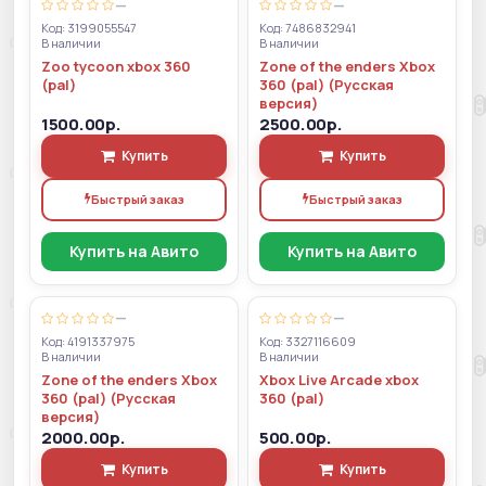
—
—
Код: 3199055547
Код: 7486832941
В наличии
В наличии
Zoo tycoon xbox 360
Zone of the enders Xbox
(pal)
360 (pal) (Русская
версия)
1500.00р.
2500.00р.
Купить
Купить
Быстрый заказ
Быстрый заказ
Купить на Авито
Купить на Авито
—
—
Код: 4191337975
Код: 3327116609
В наличии
В наличии
Zone of the enders Xbox
Xbox Live Arcade xbox
360 (pal) (Русская
360 (pal)
версия)
2000.00р.
500.00р.
Купить
Купить