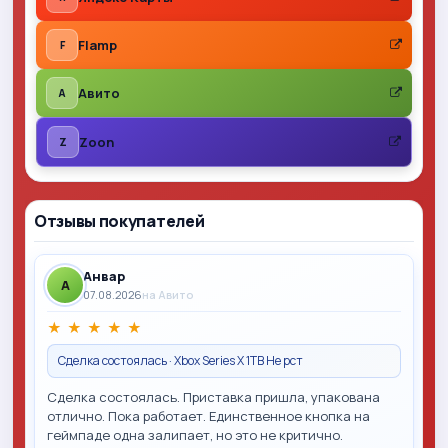
Flamp
F
Авито
A
Zoon
Z
Отзывы покупателей
Анвар
A
07.08.2026
на Авито
★
★
★
★
★
Сделка состоялась · Xbox Series X 1TB Не рст
Сделка состоялась. Приставка пришла, упакована
отлично. Пока работает. Единственное кнопка на
геймпаде одна залипает, но это не критично.