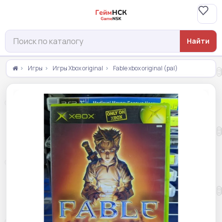
Найти
Игры
Игры Xbox original
Fable xbox original (pal)