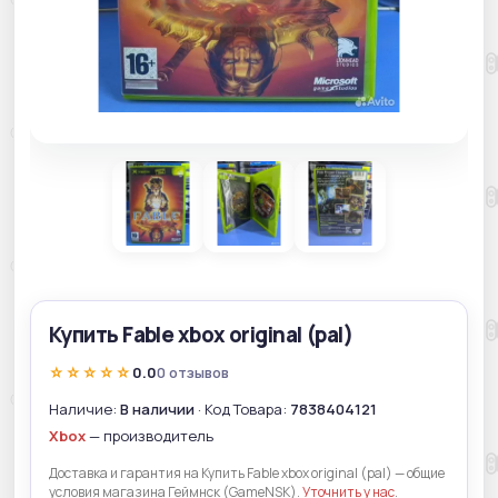
Купить Fable xbox original (pal)
☆☆☆☆☆
0.0
0 отзывов
Наличие:
В наличии
· Код Товара:
7838404121
Xbox
— производитель
Доставка и гарантия на Купить Fable xbox original (pal) — общие
условия магазина Геймнск (GameNSK).
Уточнить у нас
.