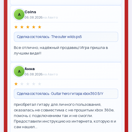
Coins
A
06.08.2026
на Авито
★
★
★
★
★
Сделка состоялась · The outer wilds ps5
Все отлично, надёжный продавец! Игра пришла в
лучшем виде!!
Анна
A
06.08.2026
на Авито
★
★
★
★
★
Сделка состоялась · Guitar hero гитара xbox360 Б/У
приобретал гитару для личного пользования,
оказалась не совместима с не прошитым xbox 360e,
помочь с подключением так и не смогли.
Предоставили инструкцию из интернета, которую я и
сам нашел…