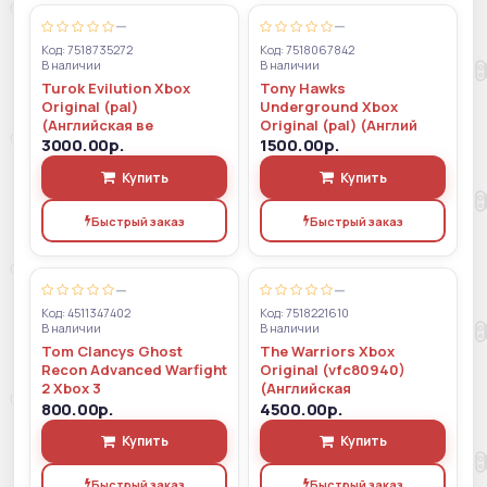
—
—
Код: 7518735272
Код: 7518067842
В наличии
В наличии
Turok Evilution Xbox
Tony Hawks
Original (pal)
Underground Xbox
(Английская ве
Original (pal) (Англий
3000.00р.
1500.00р.
Купить
Купить
Быстрый заказ
Быстрый заказ
—
—
Код: 4511347402
Код: 7518221610
В наличии
В наличии
Tom Clancys Ghost
The Warriors Xbox
Recon Advanced Warfight
Original (vfc80940)
2 Xbox 3
(Английская
800.00р.
4500.00р.
Купить
Купить
Быстрый заказ
Быстрый заказ