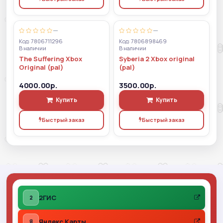
—
—
Код: 7806711296
Код: 7806898469
В наличии
В наличии
The Suffering Xbox
Syberia 2 Xbox original
Original (pal)
(pal)
4000.00р.
3500.00р.
Купить
Купить
Быстрый заказ
Быстрый заказ
2ГИС
2
Яндекс Карты
Я