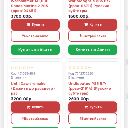
Warhammer 40,000:
War Mongrels PS5 Б/У
Space Marine 2 PS5
(ppsa-06711) Русские
(ppsa-04451)
субтитры
3700.00р.
1600.00р.
Купить
Купить
Быстрый заказ
Быстрый заказ
Купить на Авито
Купить на Авито
—
—
Код: 4510854169
Код: 7742372820
В наличии
В наличии
Until Dawn remake
Undisputed PS5 Б/У
(Дожить до рассвета)
(ppsa-21914) (Русские
ps5
субтитры)
3200.00р.
2800.00р.
Купить
Купить
Быстрый заказ
Быстрый заказ