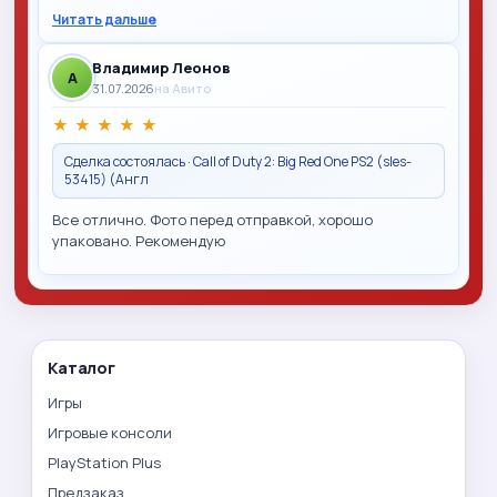
Читать дальше
Владимир Леонов
A
31.07.2026
на Авито
★
★
★
★
★
Сделка состоялась · Call of Duty 2: Big Red One PS2 (sles-
53415) (Англ
Все отлично. Фото перед отправкой, хорошо
упаковано. Рекомендую
Каталог
Игры
Игровые консоли
PlayStation Plus
Предзаказ