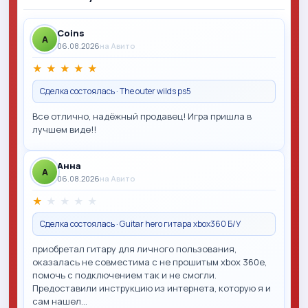
Coins
A
06.08.2026
на Авито
★
★
★
★
★
Сделка состоялась · The outer wilds ps5
Все отлично, надёжный продавец! Игра пришла в
лучшем виде!!
Анна
A
06.08.2026
на Авито
★
★
★
★
★
Сделка состоялась · Guitar hero гитара xbox360 Б/У
приобретал гитару для личного пользования,
оказалась не совместима с не прошитым xbox 360e,
помочь с подключением так и не смогли.
Предоставили инструкцию из интернета, которую я и
сам нашел…