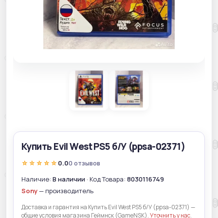
Купить Evil West PS5 б/У (ppsa-02371)
☆☆☆☆☆
0.0
0 отзывов
Наличие:
В наличии
· Код Товара:
8030116749
Sony
— производитель
Доставка и гарантия на Купить Evil West PS5 б/У (ppsa-02371) —
общие условия магазина Геймнск (GameNSK).
Уточнить у нас
.