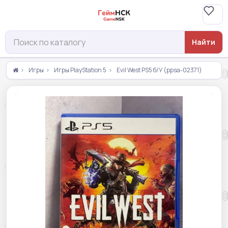
Найти
Игры
Игры PlayStation 5
Evil West PS5 б/У (ppsa-02371)