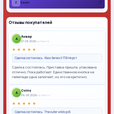
Zoon
Z
Отзывы покупателей
Анвар
A
07.08.2026
на Авито
★
★
★
★
★
Сделка состоялась · Xbox Series X 1TB Не рст
Сделка состоялась. Приставка пришла, упакована
отлично. Пока работает. Единственное кнопка на
геймпаде одна залипает, но это не критично.
Coins
A
06.08.2026
на Авито
★
★
★
★
★
Сделка состоялась · The outer wilds ps5