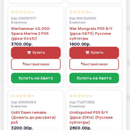
—
—
Код: 4190587077
Код: 8061940800
В наличии
В наличии
Warhammer 40,000:
War Mongrels PS5 Б/У
Space Marine 2 PS5
(ppsa-06711) Русские
(ppsa-04451)
субтитры
3700.00р.
1600.00р.
Купить
Купить
Быстрый заказ
Быстрый заказ
Купить на Авито
Купить на Авито
—
—
Код: 4510854169
Код: 7742372820
В наличии
В наличии
Until Dawn remake
Undisputed PS5 Б/У
(Дожить до рассвета)
(ppsa-21914) (Русские
ps5
субтитры)
3200.00р.
2800.00р.