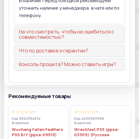
В наличии. Перед поездкой рекомендуем
уточнить наличие у менеджера: в чате или по
телефону.
На что смотреть, чтобы не ошибиться с
совместимостью?
Что по доставке и гарантии?
Консоль прошита? Можно ставить игры?
Рекомендуемые товары
—
—
Код: 8062384834
Код: 4030983998
В наличии
В наличии
Wuchang Fallen Feathers
Wreckfest PS5 (ppsa-
PS5 Б/У (ppsa-09519)
03309) (Русские