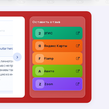
Оставить отзыв
Владимир Леонов
A
вито
31.07.2026
на Авито
2
2ГИС
★
★
★
★
★
Я
Яндекс Карты
uitar hero гитара
Сделка состоялась · Call of Duty 2: Big Red
One PS2 (sles-53415) (Англ
›
F
Flamp
 личного пользования,
Все отлично. Фото перед отправкой, хорошо
ма с не прошитым xbox
упаковано. Рекомендую
ением так и не смогли.
A
Авито
цию из интернета,
…
Z
Zoon