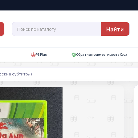
Найти
PS Plus
Обратная совместимость Xbox
усские субтитры)