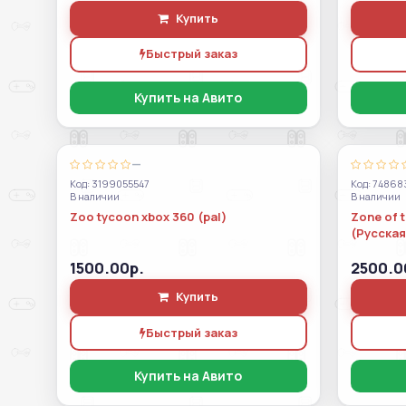
Купить
Быстрый заказ
Купить на Авито
—
Код: 3199055547
Код: 74868
В наличии
В наличии
Zoo tycoon xbox 360 (pal)
Zone of t
(Русская
1500.00р.
2500.0
Купить
Быстрый заказ
Купить на Авито