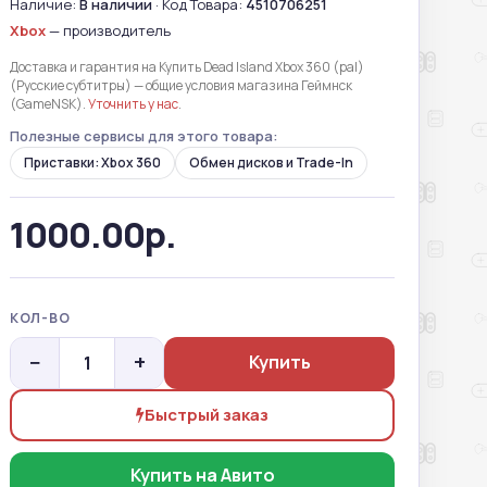
Наличие:
В наличии
· Код Товара:
4510706251
Xbox
— производитель
Доставка и гарантия на Купить Dead Island Xbox 360 (pal)
(Русские субтитры) — общие условия магазина Геймнск
(GameNSK).
Уточнить у нас
.
Полезные сервисы для этого товара:
Приставки: Xbox 360
Обмен дисков и Trade-In
1000.00р.
КОЛ-ВО
−
+
Купить
Быстрый заказ
Купить на Авито