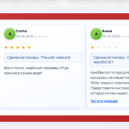
Coins
Анна
A
A
06.08.2026
на Авито
06.08.2026
на А
★
★
★
★
★
★
★
★
★
★
Сделка состоялась · The outer wilds ps5
Сделка состоялась · G
xbox360 Б/У
Все отлично, надёжный продавец! Игра
приобретал гитару для
пришла в лучшем виде!!
оказалась не совмести
360e, помочь с подключ
Предоставили инструк
которую я и сам нашел
Читать дальше