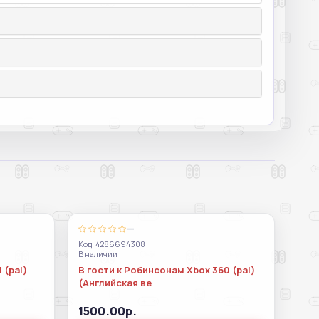
—
Код: 4286694308
В наличии
 (pal)
В гости к Робинсонам Xbox 360 (pal)
(Английская ве
1500.00р.