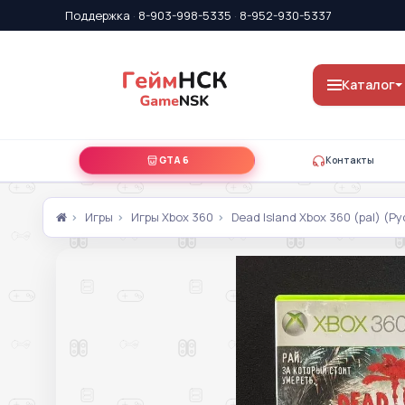
Поддержка
·
8-903-998-5335
·
8-952-930-5337
Каталог
GTA 6
Контакты
Игры
Игры Xbox 360
Dead Island Xbox 360 (pal) (Р