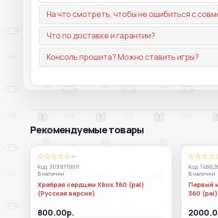
На что смотреть, чтобы не ошибиться с со
Что по доставке и гарантии?
Консоль прошита? Можно ставить игры?
Рекомендуемые товары
—
Код: 3039719011
Код: 7486
В наличии
В наличии
Храбрая сердцем Xbox 360 (pal)
Первый 
(Русская версия)
360 (pal)
800.00р.
2000.0