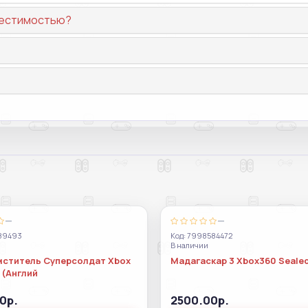
вместимостью?
—
—
289493
Код: 7998584472
В наличии
мститель Суперсолдат Xbox
Мадагаскар 3 Xbox360 Sealed
 (Англий
0р.
2500.00р.