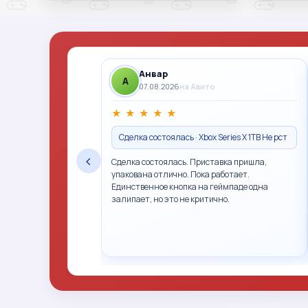
Анвар
A
07.08.2026
на Авито
★
★
★
★
★
Сделка состоялась · Xbox Series X 1TB Не рст
‹
Сделка состоялась. Приставка пришла,
упакована отлично. Пока работает.
Единственное кнопка на геймпаде одна
залипает, но это не критично.