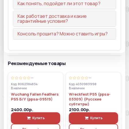
Как понять, подойдет ли этот товар?
Как работает доставка и какие
гарантийные условия?
Консоль прошита? Можно ставить игры?
Рекомендуемые товары
—
—
Код: 8062384834
Код: 4030983998
В наличии
В наличии
Wuchang Fallen Feathers
Wreckfest PS5 (ppsa-
PS5 Б/У (ppsa-09519)
03309) (Русские
субтитры)
2400.00р.
2100.00р.
Купить
Купить