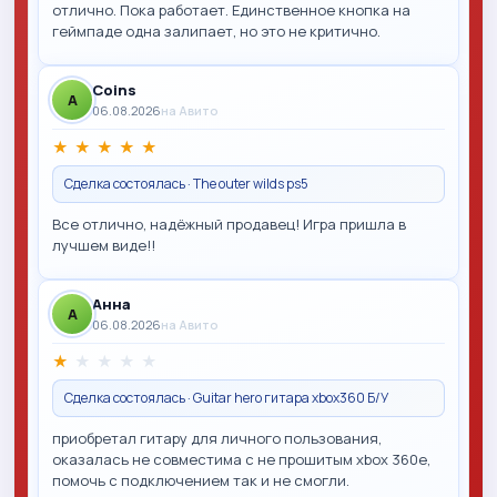
отлично. Пока работает. Единственное кнопка на
геймпаде одна залипает, но это не критично.
Coins
A
06.08.2026
на Авито
★
★
★
★
★
Сделка состоялась · The outer wilds ps5
Все отлично, надёжный продавец! Игра пришла в
лучшем виде!!
Анна
A
06.08.2026
на Авито
★
★
★
★
★
Сделка состоялась · Guitar hero гитара xbox360 Б/У
приобретал гитару для личного пользования,
оказалась не совместима с не прошитым xbox 360e,
помочь с подключением так и не смогли.