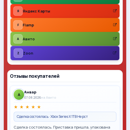
Яндекс Карты
Я
Flamp
F
Авито
A
Zoon
Z
Отзывы покупателей
Анвар
A
07.08.2026
на Авито
★
★
★
★
★
Сделка состоялась · Xbox Series X 1TB Не рст
Сделка состоялась. Приставка пришла, упакована