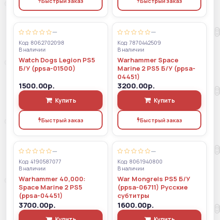
Быстрый заказ
Быстрый заказ
—
—
Код: 8062702098
Код: 7870442509
В наличии
В наличии
Watch Dogs Legion PS5
Warhammer Space
Б/У (ppsa-01500)
Marine 2 PS5 Б/У (ppsa-
04451)
1500.00р.
3200.00р.
Купить
Купить
Быстрый заказ
Быстрый заказ
—
—
Код: 4190587077
Код: 8061940800
В наличии
В наличии
Warhammer 40,000:
War Mongrels PS5 Б/У
Space Marine 2 PS5
(ppsa-06711) Русские
(ppsa-04451)
субтитры
3700.00р.
1600.00р.
Купить
Купить