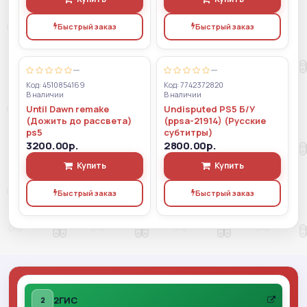
Быстрый заказ
Быстрый заказ
—
—
Код: 4510854169
Код: 7742372820
В наличии
В наличии
Until Dawn remake
Undisputed PS5 Б/У
(Дожить до рассвета)
(ppsa-21914) (Русские
ps5
субтитры)
3200.00р.
2800.00р.
Купить
Купить
Быстрый заказ
Быстрый заказ
2ГИС
2