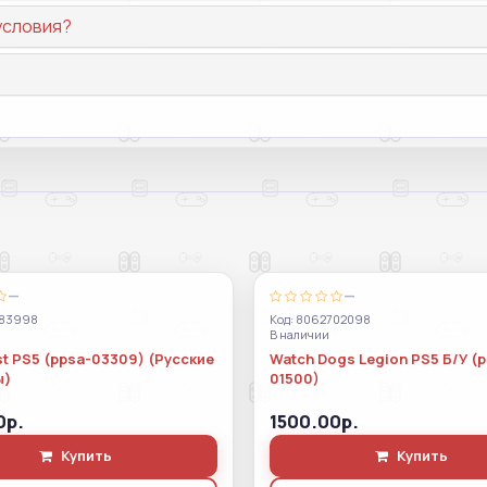
условия?
—
—
983998
Код: 8062702098
В наличии
t PS5 (ppsa-03309) (Русские
Watch Dogs Legion PS5 Б/У (
ы)
01500)
0р.
1500.00р.
Купить
Купить