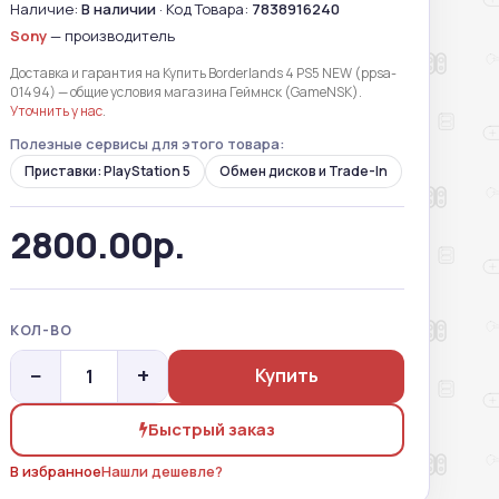
Наличие:
В наличии
· Код Товара:
7838916240
Sony
— производитель
Доставка и гарантия на Купить Borderlands 4 PS5 NEW (ppsa-
01494) — общие условия магазина Геймнск (GameNSK).
Уточнить у нас
.
Полезные сервисы для этого товара:
Приставки: PlayStation 5
Обмен дисков и Trade-In
2800.00р.
КОЛ-ВО
−
+
Купить
Быстрый заказ
В избранное
Нашли дешевле?