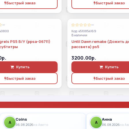
Быстрый заказ
Быстрый заказ
—
—
40800
Код: 4510854169
В наличии
rels PS5 Б/У (ppsa-06711)
Until Dawn remake (Дожить д
субтитры
рассвета) ps5
0р.
3200.00р.
Купить
Купить
Быстрый заказ
Быстрый заказ
Coins
Анна
A
A
06.08.2026
на Авито
06.08.2026
на А