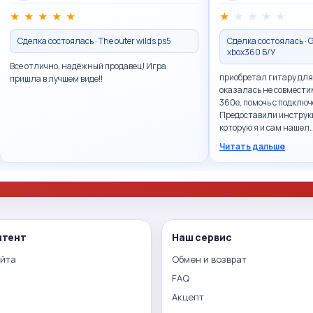
★
★
★
★
★
★
★
★
★
★
Сделка состоялась · The outer wilds ps5
Сделка состоялась · G
xbox360 Б/У
Все отлично, надёжный продавец! Игра
приобретал гитару для
пришла в лучшем виде!!
оказалась не совмести
360e, помочь с подключ
Предоставили инструк
которую я и сам нашел
Читать дальше
нтент
Наш сервис
айта
Обмен и возврат
FAQ
Акцепт