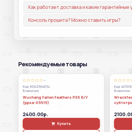
Как работает доставка и какие гарантийные 
Консоль прошита? Можно ставить игры?
Рекомендуемые товары
—
Код: 8062384834
Код: 4030
В наличии
В наличии
Wuchang Fallen Feathers PS5 Б/У
Wreckfes
(ppsa-09519)
субтитр
2400.00р.
2100.0
Купить