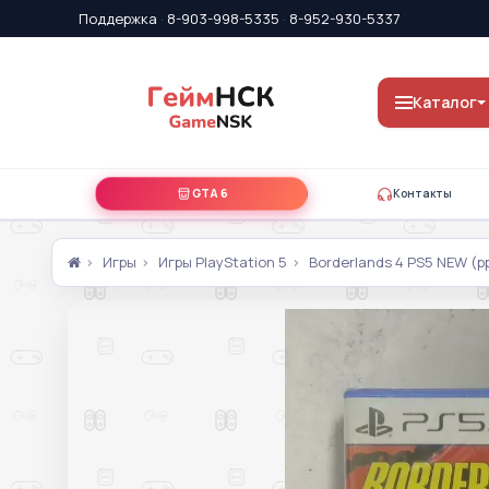
Поддержка
·
8-903-998-5335
·
8-952-930-5337
Каталог
GTA 6
Контакты
Игры
Игры PlayStation 5
Borderlands 4 PS5 NEW (p