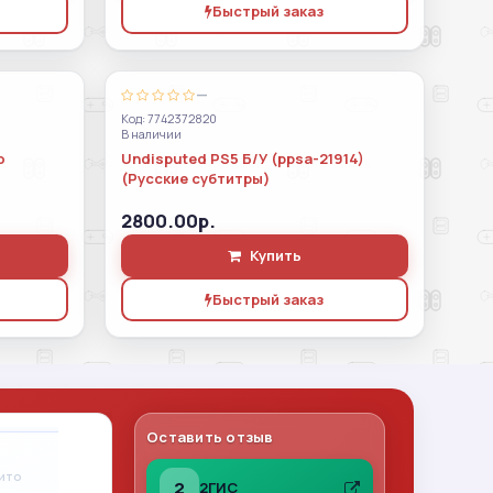
Быстрый заказ
—
Код: 7742372820
В наличии
о
Undisputed PS5 Б/У (ppsa-21914)
(Русские субтитры)
2800.00р.
Купить
Быстрый заказ
Оставить отзыв
Владимир Леонов
A
вито
31.07.2026
на Авито
2
2ГИС