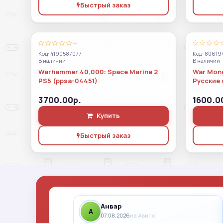
Быстрый заказ
—
Код: 4190587077
Код: 80619
В наличии
В наличии
Warhammer 40,000: Space Marine 2
War Mong
PS5 (ppsa-04451)
Русские 
3700.00р.
1600.0
Купить
Быстрый заказ
Анвар
A
07.08.2026
на Авито