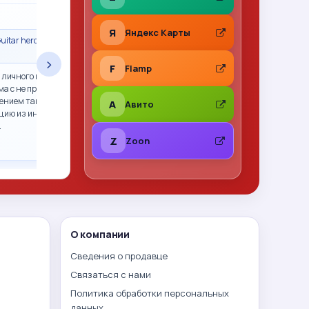
★
★
★
★
★
Я
Яндекс Карты
uitar hero гитара
Сделка состоялась · Call of Duty 2: Big Red
One PS2 (sles-53415) (Англ
›
F
Flamp
 личного пользования,
Все отлично. Фото перед отправкой, хорошо
ма с не прошитым xbox
упаковано. Рекомендую
ением так и не смогли.
A
Авито
цию из интернета,
…
Z
Zoon
О компании
Сведения о продавце
Связаться с нами
Политика обработки персональных
данных