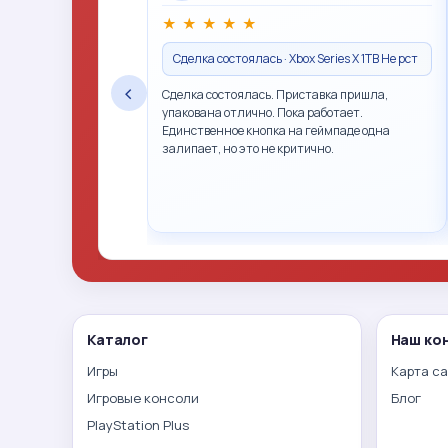
★
★
★
★
★
Сделка состоялась · Xbox Series X 1TB Не рст
‹
Сделка состоялась. Приставка пришла,
упакована отлично. Пока работает.
Единственное кнопка на геймпаде одна
залипает, но это не критично.
Каталог
Наш ко
Игры
Карта с
Игровые консоли
Блог
PlayStation Plus