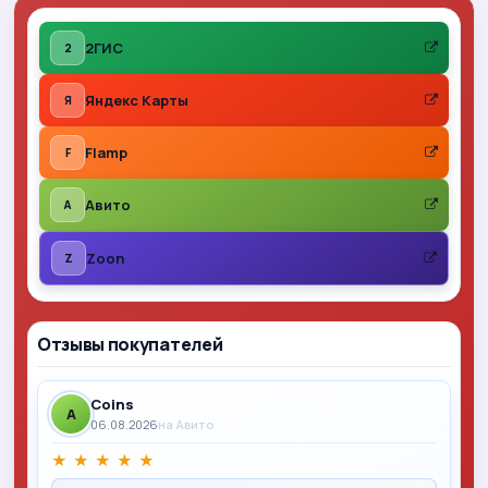
2ГИС
2
Яндекс Карты
Я
Flamp
F
Авито
A
Zoon
Z
Отзывы покупателей
Coins
A
06.08.2026
на Авито
★
★
★
★
★