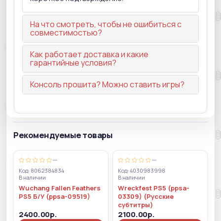
На что смотреть, чтобы не ошибиться с
совместимостью?
Как работает доставка и какие
гарантийные условия?
Консоль прошита? Можно ставить игры?
Рекомендуемые товары
—
—
Код: 8062384834
Код: 4030983998
В наличии
В наличии
Wuchang Fallen Feathers
Wreckfest PS5 (ppsa-
PS5 Б/У (ppsa-09519)
03309) (Русские
субтитры)
2400.00р.
2100.00р.