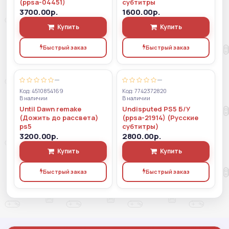
(ppsa-04451)
субтитры
3700.00р.
1600.00р.
Купить
Купить
Быстрый заказ
Быстрый заказ
—
—
Код: 4510854169
Код: 7742372820
В наличии
В наличии
Until Dawn remake
Undisputed PS5 Б/У
(Дожить до рассвета)
(ppsa-21914) (Русские
ps5
субтитры)
3200.00р.
2800.00р.
Купить
Купить
Быстрый заказ
Быстрый заказ