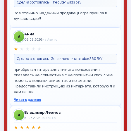
Сделка состоялась · The outer wilds ps5
Все отлично, надёжный продавец! Игра пришла в
лучшем виде!!
Анна
A
06.08.2026
на Авито
★
★
★
★
★
Сделка состоялась · Guitar hero гитара xbox360 Б/У
приобретал гитару для личного пользования,
оказалась не совместима с не прошитым xbox 360e,
помочь с подключением так и не смогли.
Предоставили инструкцию из интернета, которую я и
сам нашел…
Читать дальше
Владимир Леонов
A
31.07.2026
на Авито
★
★
★
★
★